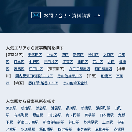
お問い合せ・資料請求
人気エリアから
貸事務所を探す
[東京23区]
千代田区
中央区
港区
新宿区
渋谷区
文京区
台東
区
目黒区
中野区
世田谷区
江東区
墨田区
荒川区
北区
板橋
区
練馬区
江戸川区
[東京都下]
八王子駅周辺
町田駅周辺
[神奈
川]
関内駅東口(海側)エリア
その他神奈川区
[千葉]
船橋市
市川
市
[埼玉]
春日部･越谷エリア
その他埼玉全域
人気駅から
貸事務所を探す
東京駅
新宿駅
渋谷駅
池袋駅
品川駅
新橋駅
浜松町駅
田町
駅
有楽町駅
銀座駅
日比谷駅
虎ノ門駅
京橋駅
日本橋駅
九段
下駅
新宿三丁目駅
新宿御苑前駅
神田駅
秋葉原駅
上野駅
御茶
ノ水駅
水道橋駅
飯田橋駅
四ツ谷駅
市ケ谷駅
恵比寿駅
赤坂見