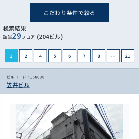
こだわり条件で絞る
検索結果
29
(204ビル)
該当
フロア
1
2
4
5
6
7
8
…
21
ビルコード：158680
笠井ビル