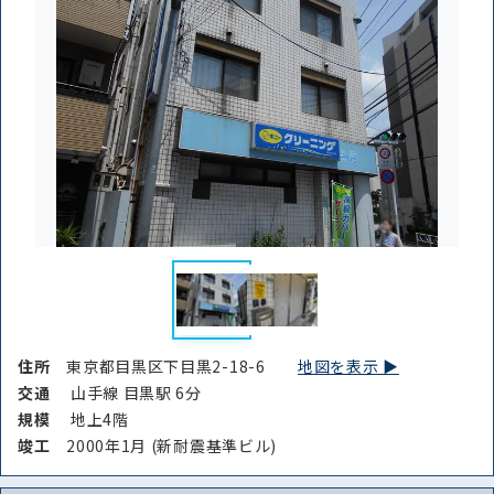
住所
東京都目黒区下目黒2-18-6
地図を表示 ▶︎
交通
山手線 目黒駅 6分
規模
地上4階
竣⼯
2000年1月 (新耐震基準ビル)