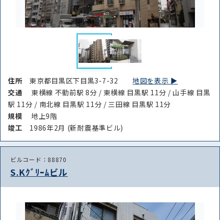
住所
東京都目黒区下目黒3-7-32
地図を表示 ▶︎
交通
東横線 不動前駅 8分 / 東横線 目黒駅 11分 / 山手線 目黒
駅 11分 / 南北線 目黒駅 11分 / 三田線 目黒駅 11分
規模
地上9階
竣⼯
1986年2月 (新耐震基準ビル)
ビルコード：88870
S.Kｸﾞﾘｰﾑビル