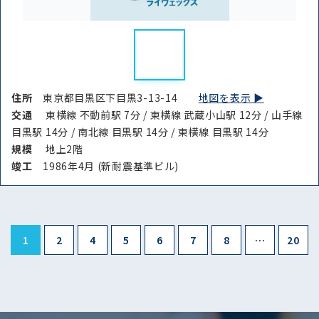
住所
東京都目黒区下目黒3-13-14
地図を表示 ▶︎
交通
東横線 不動前駅 7分 / 東横線 武蔵小山駅 12分 / 山手線
目黒駅 14分 / 南北線 目黒駅 14分 / 東横線 目黒駅 14分
規模
地上2階
竣⼯
1986年4月 (新耐震基準ビル)
1
2
4
5
6
7
8
…
20