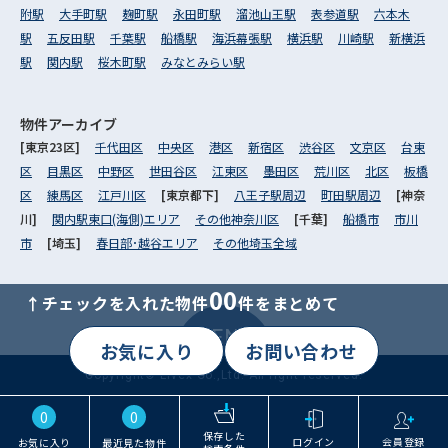
附駅
大手町駅
麹町駅
永田町駅
溜池山王駅
表参道駅
六本木
駅
五反田駅
千葉駅
船橋駅
海浜幕張駅
横浜駅
川崎駅
新横浜
駅
関内駅
桜木町駅
みなとみらい駅
物件アーカイブ
[東京23区]
千代田区
中央区
港区
新宿区
渋谷区
文京区
台東
区
目黒区
中野区
世田谷区
江東区
墨田区
荒川区
北区
板橋
区
練馬区
江戸川区
[東京都下]
八王子駅周辺
町田駅周辺
[神奈
川]
関内駅東口(海側)エリア
その他神奈川区
[千葉]
船橋市
市川
市
[埼玉]
春日部･越谷エリア
その他埼玉全域
00
↑チェックを入れた物件
件をまとめて
MENU
お気に入り
お問い合わせ
Copyright© Livex Co.,Ltd. All right reserved.
0
0
保存した
ログイン
会員登録
お気に入り
最近見た物件