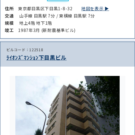
住所
東京都目黒区下目黒1-8-32
地図を表示 ▶︎
交通
山手線 目黒駅 7分 / 東横線 目黒駅 7分
規模
地上4階 地下1階
竣⼯
1987年3月 (新耐震基準ビル)
ビルコード：122518
ﾗｲｵﾝｽﾞﾏﾝｼｮﾝ下目黒ビル