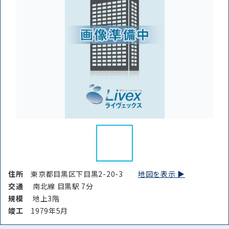
路線・駅
住所
から探す
から探す
条件を絞り込む
住所
東京都目黒区下目黒2-20-3
地図を表示 ▶︎
交通
南北線 目黒駅 7分
規模
地上3階
竣⼯
1979年5月