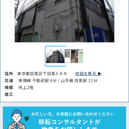
住所
東京都目黒区下目黒3-8-8
地図を表示 ▶︎
交通
東横線 不動前駅 6分 / 山手線 目黒駅 11分
規模
地上2階
竣⼯