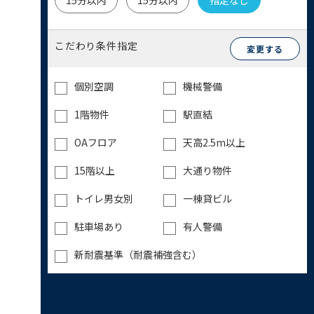
15分以内
15分以内
指定なし
こだわり条件指定
変更する
個別空調
機械警備
1階物件
駅直結
OAフロア
天高2.5m以上
15階以上
大通り物件
トイレ男女別
一棟貸ビル
駐車場あり
有人警備
新耐震基準（耐震補強含む）