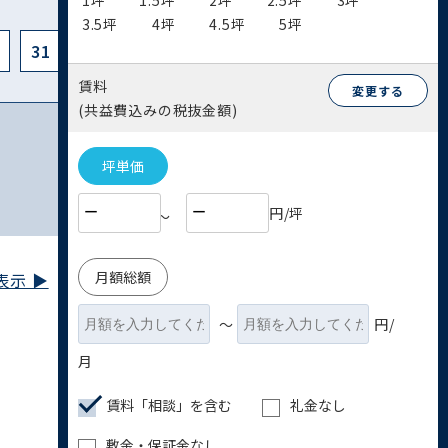
1坪
1.5坪
2坪
2.5坪
3坪
3.5坪
4坪
4.5坪
5坪
31
賃料
変更する
(共益費込みの税抜金額)
坪単価
円/坪
〜
月額総額
示 ▶︎
〜
円/
月
賃料「相談」を含む
礼金なし
敷金・保証金なし