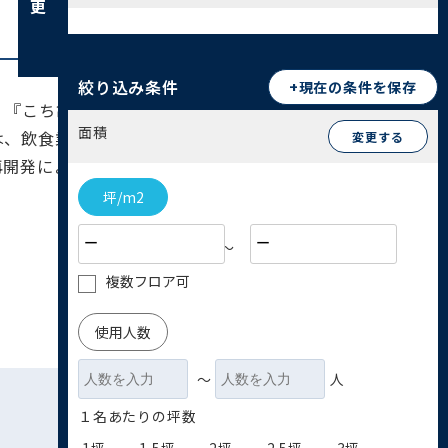
絞り込み条件
+現在の条件を保存
、『こち亀』の舞台としても知られています。生活
面積
は、飲食業や小売業に加え、教育・医療関連のサー
変更する
再開発による将来的な資産価値の上昇も期待される
坪/m2
〜
複数フロア可
使用人数
〜
人
１名あたりの坪数