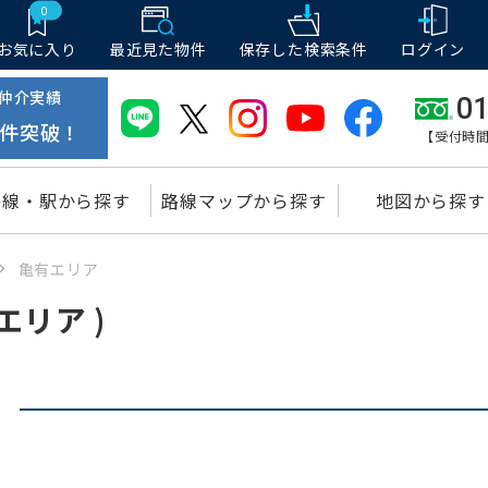
0
お気に入り
最近見た物件
保存した
検索条件
ログイン
仲介実績
01
件突破！
【受付時間
路線・駅から探す
路線マップから探す
地図から探す
亀有エリア
エリア )