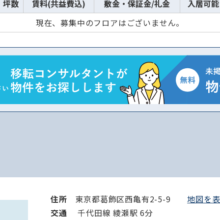
坪数
賃料(共益費込)
敷金・保証金/礼金
入居可能
現在、募集中のフロアはございません。
住所
東京都葛飾区西亀有2-5-9
地図を表示
路線・駅
住所
交通
千代田線 綾瀬駅 6分