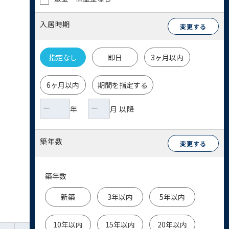
入居時期
変更する
指定なし
即日
3ヶ月以内
6ヶ月以内
期間を指定する
年
月 以降
築年数
変更する
築年数
新築
3年以内
5年以内
10年以内
15年以内
20年以内