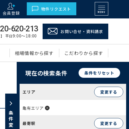
物件リクエスト
会員登録
MENU
20-620-213
お問い合せ・資料請求
9:00～18:00
】 平日
相場情報から探す
こだわりから探す
現在の検索条件
条件をリセット
エリア
変更する
亀有エリア
条件変更
最寄駅
変更する