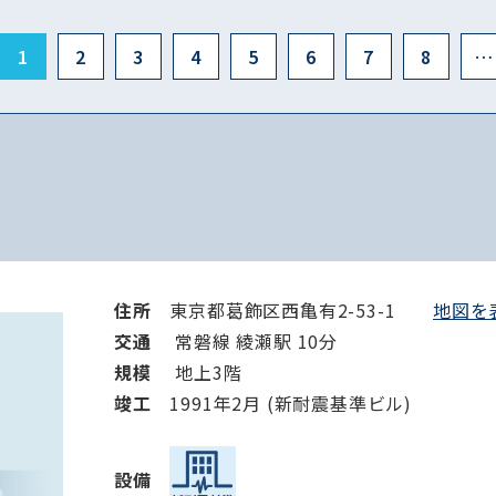
1
2
3
4
5
6
7
8
…
住所
東京都葛飾区西亀有2-53-1
地図を表
交通
常磐線 綾瀬駅 10分
規模
地上3階
竣⼯
1991年2月 (新耐震基準ビル)
設備