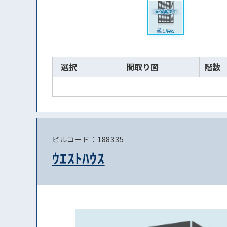
選択
間取り図
階数
ビルコード：188335
ｳｴｽﾄﾊｳｽ