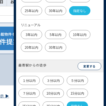
日
お気に入り
詳細
お問い合わせ
25年以内
30年以内
指定なし
リニューアル
3年以内
5年以内
10年以内
20年以内
30年以内
最寄駅からの徒歩
変更する
１分以内
３分以内
５分以内
７分以内
10分以内
15分以内
 ▶︎