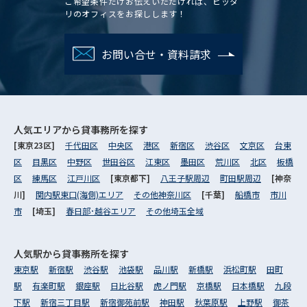
ご希望条件だけお伝えいただければ、ピッタ
リのオフィスをお探しします！
お問い合せ・資料請求
人気エリアから
貸事務所を探す
[東京23区]
千代田区
中央区
港区
新宿区
渋谷区
文京区
台東
区
目黒区
中野区
世田谷区
江東区
墨田区
荒川区
北区
板橋
区
練馬区
江戸川区
[東京都下]
八王子駅周辺
町田駅周辺
[神奈
川]
関内駅東口(海側)エリア
その他神奈川区
[千葉]
船橋市
市川
市
[埼玉]
春日部･越谷エリア
その他埼玉全域
人気駅から
貸事務所を探す
東京駅
新宿駅
渋谷駅
池袋駅
品川駅
新橋駅
浜松町駅
田町
駅
有楽町駅
銀座駅
日比谷駅
虎ノ門駅
京橋駅
日本橋駅
九段
下駅
新宿三丁目駅
新宿御苑前駅
神田駅
秋葉原駅
上野駅
御茶