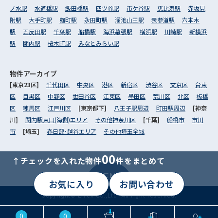
ノ水駅
水道橋駅
飯田橋駅
四ツ谷駅
市ケ谷駅
恵比寿駅
赤坂見
附駅
大手町駅
麹町駅
永田町駅
溜池山王駅
表参道駅
六本木
駅
五反田駅
千葉駅
船橋駅
海浜幕張駅
横浜駅
川崎駅
新横浜
駅
関内駅
桜木町駅
みなとみらい駅
物件アーカイブ
[東京23区]
千代田区
中央区
港区
新宿区
渋谷区
文京区
台東
区
目黒区
中野区
世田谷区
江東区
墨田区
荒川区
北区
板橋
区
練馬区
江戸川区
[東京都下]
八王子駅周辺
町田駅周辺
[神奈
川]
関内駅東口(海側)エリア
その他神奈川区
[千葉]
船橋市
市川
市
[埼玉]
春日部･越谷エリア
その他埼玉全域
00
↑チェックを入れた物件
件をまとめて
MENU
お気に入り
お問い合わせ
Copyright© Livex Co.,Ltd. All right reserved.
0
0