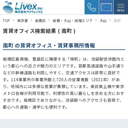
MENU
TOP
東京都
板橋区
板橋・大山・成増エリア
大山
南町
賃貸オフィス検索結果 ( 南町 )
南町 の賃貸オフィス・賃貸事務所情報
板橋区最南端、豊島区に隣接する「南町」は、池袋駅徒歩圏内と
いう都心への近さが魅力のエリアです。首都高速道路や山手通り
などの幹線道路も利用しやすく、交通アクセスは非常に良好で
す。114事業所の事業所数と720人の従業者数（2021年）があ
り、地域内には多様な産業が集積しています。東武東上線や東京
メトロ各線が利用可能で、利便性の高い暮らしを求める方におす
すめです。板橋区でありながら、池袋駅へのアクセスも容易で、
都心への通勤・通学にも便利です。