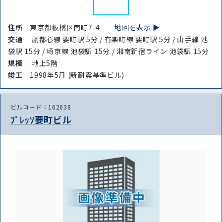
住所
東京都板橋区南町7-4
地図を表示 ▶︎
交通
副都心線 要町駅 5分 / 有楽町線 要町駅 5分 / 山手線 池
袋駅 15分 / 埼京線 池袋駅 15分 / 湘南新宿ライン 池袋駅 15分
規模
地上5階
竣⼯
1998年5月 (新耐震基準ビル)
ビルコード：162638
ﾌﾟﾚｯｿ要町ビル