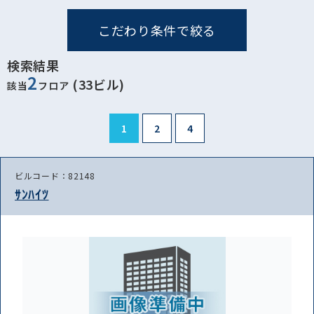
こだわり条件で絞る
検索結果
2
(33ビル)
該当
フロア
1
2
4
ビルコード：82148
ｻﾝﾊｲﾂ