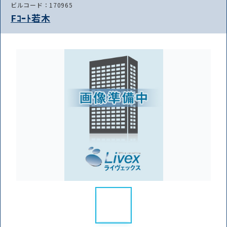
ビルコード：170965
Fｺｰﾄ若木