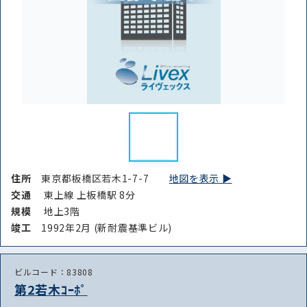
住所
東京都板橋区若木1-7-7
地図を表示 ▶︎
交通
東上線 上板橋駅 8分
規模
地上3階
竣⼯
1992年2月 (新耐震基準ビル)
ビルコード：83808
第2若木ｺｰﾎﾟ