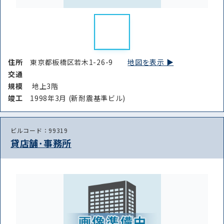
住所
東京都板橋区若木1-26-9
地図を表示 ▶︎
交通
規模
地上3階
竣⼯
1998年3月 (新耐震基準ビル)
ビルコード：99319
貸店舗･事務所
路線・駅
住所
から探す
から探す