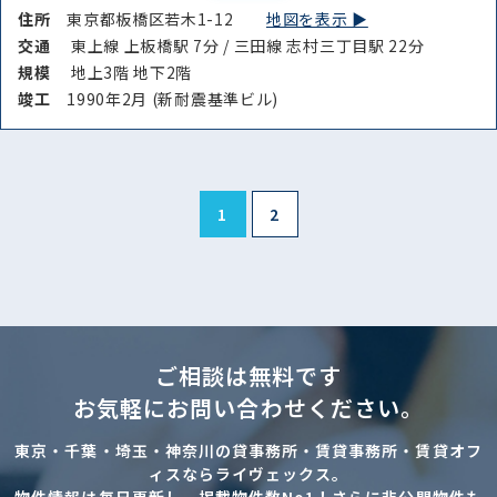
住所
東京都板橋区若木1-12
地図を表示 ▶︎
交通
東上線 上板橋駅 7分 / 三田線 志村三丁目駅 22分
規模
地上3階 地下2階
竣⼯
1990年2月 (新耐震基準ビル)
1
2
ご相談は無料です
お気軽にお問い合わせください。
東京・千葉・埼玉・神奈川の貸事務所・賃貸事務所・賃貸オフ
ィスならライヴェックス。
物件情報は毎日更新し、掲載物件数No1！さらに非公開物件も