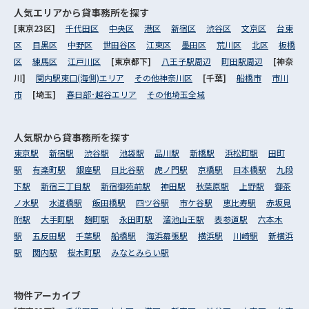
人気エリアから
貸事務所を探す
[東京23区]
千代田区
中央区
港区
新宿区
渋谷区
文京区
台東
区
目黒区
中野区
世田谷区
江東区
墨田区
荒川区
北区
板橋
区
練馬区
江戸川区
[東京都下]
八王子駅周辺
町田駅周辺
[神奈
川]
関内駅東口(海側)エリア
その他神奈川区
[千葉]
船橋市
市川
市
[埼玉]
春日部･越谷エリア
その他埼玉全域
人気駅から
貸事務所を探す
東京駅
新宿駅
渋谷駅
池袋駅
品川駅
新橋駅
浜松町駅
田町
駅
有楽町駅
銀座駅
日比谷駅
虎ノ門駅
京橋駅
日本橋駅
九段
下駅
新宿三丁目駅
新宿御苑前駅
神田駅
秋葉原駅
上野駅
御茶
ノ水駅
水道橋駅
飯田橋駅
四ツ谷駅
市ケ谷駅
恵比寿駅
赤坂見
附駅
大手町駅
麹町駅
永田町駅
溜池山王駅
表参道駅
六本木
駅
五反田駅
千葉駅
船橋駅
海浜幕張駅
横浜駅
川崎駅
新横浜
駅
関内駅
桜木町駅
みなとみらい駅
物件アーカイブ