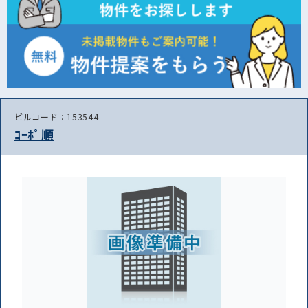
ビルコード：153544
ｺｰﾎﾟ順