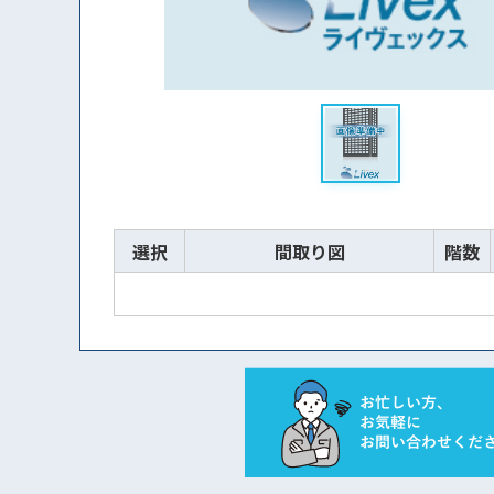
選択
間取り図
階数