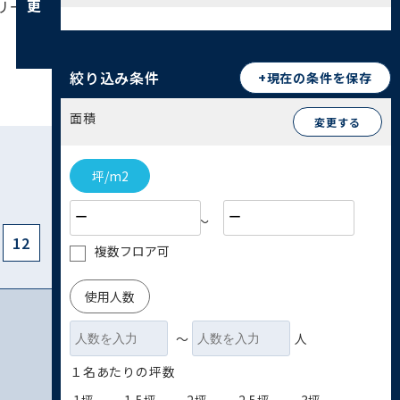
リー層にも住みやすいでしょう。都心へのアクセ
絞り込み条件
+現在の条件を保存
面積
変更する
坪/m2
〜
12
複数フロア可
使用人数
〜
人
１名あたりの坪数