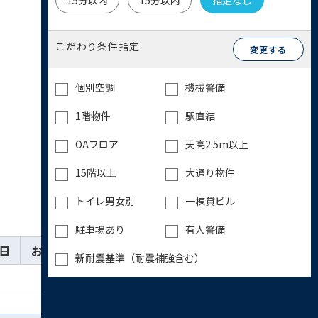
15分以内
15分以内
指定なし
こだわり条件指定
変更する
個別空調
機械警備
1階物件
駅直結
OAフロア
天高2.5m以上
15階以上
大通り物件
トイレ男女別
一棟貸ビル
駐車場あり
有人警備
日
お気に入り
詳細
お問い合わせ
新耐震基準（耐震補強含む）