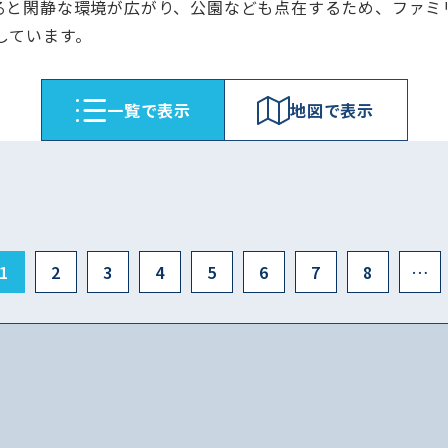
ると閑静な環境が広がり、公園なども点在するため、ファミ
しています。
⼀覧で表⽰
地図で表⽰
1
2
3
4
5
6
7
8
…