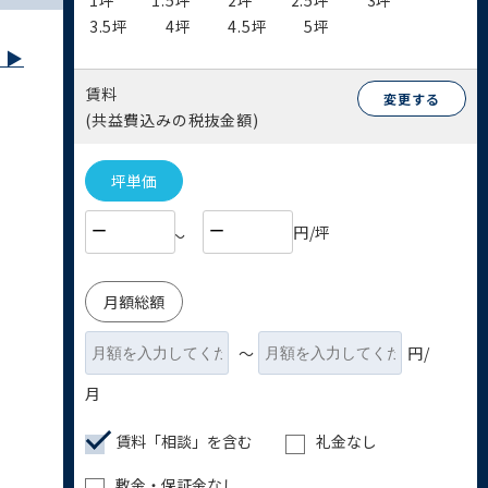
1坪
1.5坪
2坪
2.5坪
3坪
3.5坪
4坪
4.5坪
5坪
▶︎
賃料
変更する
(共益費込みの税抜金額)
坪単価
円/坪
〜
月額総額
〜
円/
月
賃料「相談」を含む
礼金なし
敷金・保証金なし