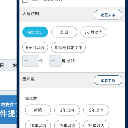
入居時期
変更する
指定なし
即日
3ヶ月以内
6ヶ月以内
期間を指定する
年
月 以降
日
お気に入り
詳細
お問い合わせ
築年数
変更する
築年数
新築
3年以内
5年以内
10年以内
15年以内
20年以内