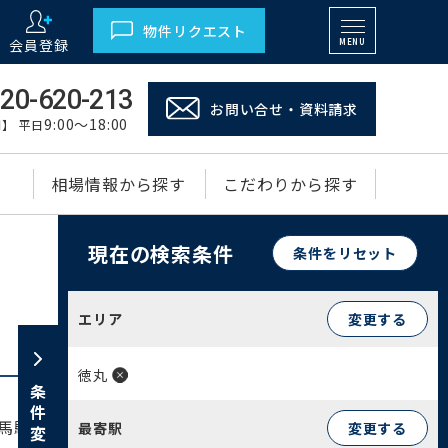
物件リクエスト
会員登録
MENU
20-620-213
お問い合せ・資料請求
9:00～18:00
】 平日
相場情報から探す
こだわりから探す
現在の検索条件
条件をリセット
エリア
変更する
徳丸
条件変更
馬駅」周辺には商業施設が集積し、生活利便性が
最寄駅
変更する