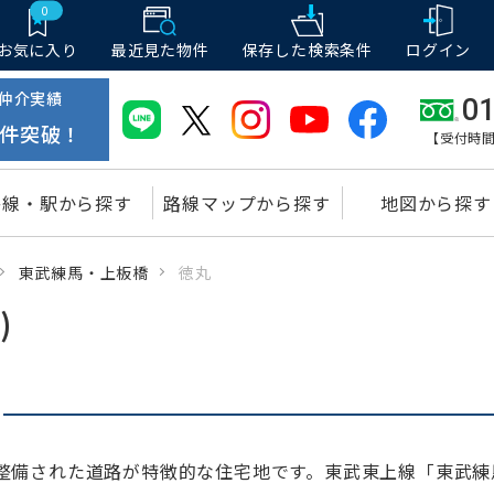
0
お気に入り
最近見た物件
保存した
検索条件
ログイン
仲介実績
01
件突破！
【受付時間
路線・駅から探す
路線マップから探す
地図から探す
東武練馬・上板橋
徳丸
)
整備された道路が特徴的な住宅地です。東武東上線「東武練