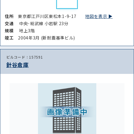
住所
東京都江戸川区東松本1-9-17
地図を表示 ▶︎
交通
中央･総武線 小岩駅 23分
規模
地上3階
竣⼯
2004年3月 (新耐震基準ビル)
ビルコード：157591
針谷倉庫
路線・駅
住所
から探す
から探す
条件を絞り込む