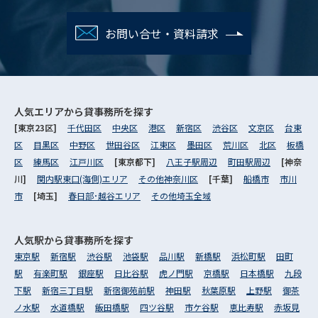
お問い合せ・資料請求
人気エリアから
貸事務所を探す
[東京23区]
千代田区
中央区
港区
新宿区
渋谷区
文京区
台東
区
目黒区
中野区
世田谷区
江東区
墨田区
荒川区
北区
板橋
区
練馬区
江戸川区
[東京都下]
八王子駅周辺
町田駅周辺
[神奈
川]
関内駅東口(海側)エリア
その他神奈川区
[千葉]
船橋市
市川
市
[埼玉]
春日部･越谷エリア
その他埼玉全域
人気駅から
貸事務所を探す
東京駅
新宿駅
渋谷駅
池袋駅
品川駅
新橋駅
浜松町駅
田町
駅
有楽町駅
銀座駅
日比谷駅
虎ノ門駅
京橋駅
日本橋駅
九段
下駅
新宿三丁目駅
新宿御苑前駅
神田駅
秋葉原駅
上野駅
御茶
ノ水駅
水道橋駅
飯田橋駅
四ツ谷駅
市ケ谷駅
恵比寿駅
赤坂見