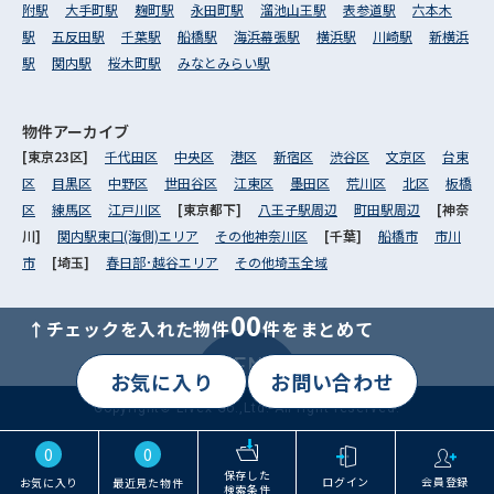
附駅
大手町駅
麹町駅
永田町駅
溜池山王駅
表参道駅
六本木
駅
五反田駅
千葉駅
船橋駅
海浜幕張駅
横浜駅
川崎駅
新横浜
駅
関内駅
桜木町駅
みなとみらい駅
物件アーカイブ
[東京23区]
千代田区
中央区
港区
新宿区
渋谷区
文京区
台東
区
目黒区
中野区
世田谷区
江東区
墨田区
荒川区
北区
板橋
区
練馬区
江戸川区
[東京都下]
八王子駅周辺
町田駅周辺
[神奈
川]
関内駅東口(海側)エリア
その他神奈川区
[千葉]
船橋市
市川
市
[埼玉]
春日部･越谷エリア
その他埼玉全域
00
↑チェックを入れた物件
件をまとめて
MENU
お気に入り
お問い合わせ
Copyright© Livex Co.,Ltd. All right reserved.
0
0
保存した
ログイン
会員登録
お気に入り
最近見た物件
検索条件