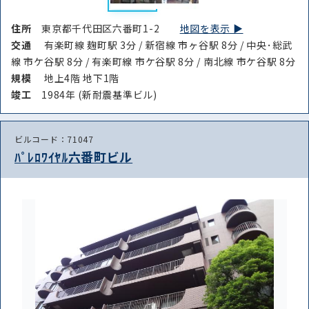
住所
東京都千代田区六番町1-2
地図を表示 ▶︎
交通
有楽町線 麹町駅 3分 / 新宿線 市ヶ谷駅 8分 / 中央･総武
線 市ケ谷駅 8分 / 有楽町線 市ケ谷駅 8分 / 南北線 市ケ谷駅 8分
規模
地上4階 地下1階
竣⼯
1984年 (新耐震基準ビル)
ビルコード：71047
ﾊﾟﾚﾛﾜｲﾔﾙ六番町ビル