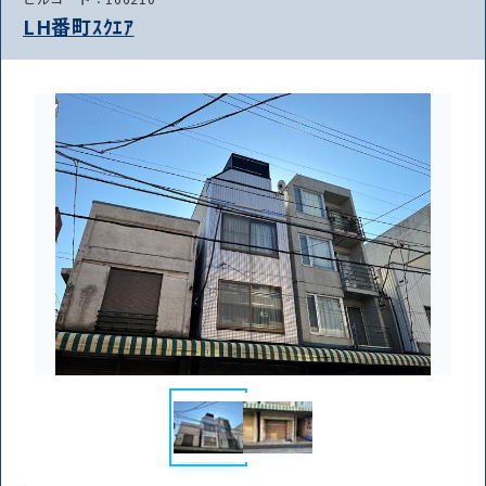
LH番町ｽｸｴｱ