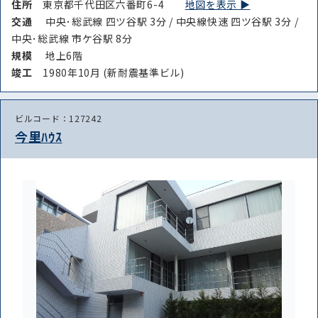
住所
東京都千代田区六番町6-4
地図を表示 ▶︎
交通
中央･総武線 四ツ谷駅 3分 / 中央線快速 四ツ谷駅 3分 /
中央･総武線 市ケ谷駅 8分
規模
地上6階
竣⼯
1980年10月 (新耐震基準ビル)
ビルコード：127242
今里ﾊｳｽ