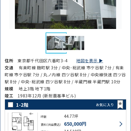
住所
東京都千代田区六番町3-4
地図を表示 ▶︎
交通
有楽町線 麹町駅 3分 / 中央･総武線 市ケ谷駅 7分 / 有楽
町線 市ケ谷駅 7分 / 丸ノ内線 四ツ谷駅 8分 / 中央線快速 四ツ谷
駅 8分 / 中央･総武線 四ツ谷駅 8分 / 半蔵門線 半蔵門駅 10分
規模
地上3階 地下1階
竣⼯
1983年12月 (新耐震基準ビル)
1-2階
お気に入り
44.77坪
坪数
650,000円
賃料（共益費込）