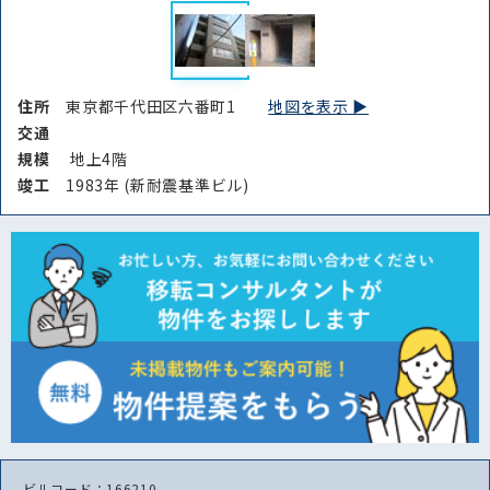
住所
東京都千代田区六番町1
地図を表示 ▶︎
交通
規模
地上4階
竣⼯
1983年 (新耐震基準ビル)
ビルコード：166210