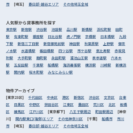
市
[埼玉]
春日部･越谷エリア
その他埼玉全域
人気駅から
貸事務所を探す
東京駅
新宿駅
渋谷駅
池袋駅
品川駅
新橋駅
浜松町駅
田町
駅
有楽町駅
銀座駅
日比谷駅
虎ノ門駅
京橋駅
日本橋駅
九段
下駅
新宿三丁目駅
新宿御苑前駅
神田駅
秋葉原駅
上野駅
御茶
ノ水駅
水道橋駅
飯田橋駅
四ツ谷駅
市ケ谷駅
恵比寿駅
赤坂見
附駅
大手町駅
麹町駅
永田町駅
溜池山王駅
表参道駅
六本木
駅
五反田駅
千葉駅
船橋駅
海浜幕張駅
横浜駅
川崎駅
新横浜
駅
関内駅
桜木町駅
みなとみらい駅
物件アーカイブ
[東京23区]
千代田区
中央区
港区
新宿区
渋谷区
文京区
台東
区
目黒区
中野区
世田谷区
江東区
墨田区
荒川区
北区
板橋
区
練馬区
江戸川区
[東京都下]
八王子駅周辺
町田駅周辺
[神奈
川]
関内駅東口(海側)エリア
その他神奈川区
[千葉]
船橋市
市川
市
[埼玉]
春日部･越谷エリア
その他埼玉全域