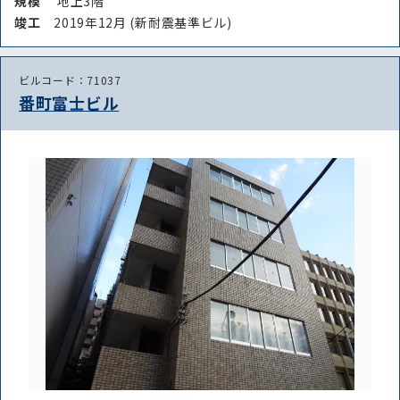
規模
地上3階
竣⼯
2019年12月 (新耐震基準ビル)
ビルコード：71037
路線・駅
住所
番町富士ビル
から探す
から探す
条件を絞り込む