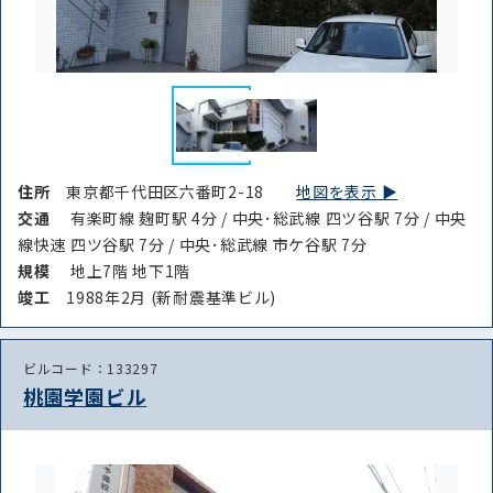
住所
東京都千代田区六番町2-18
地図を表示 ▶︎
交通
有楽町線 麹町駅 4分 / 中央･総武線 四ツ谷駅 7分 / 中央
線快速 四ツ谷駅 7分 / 中央･総武線 市ケ谷駅 7分
規模
地上7階 地下1階
竣⼯
1988年2月 (新耐震基準ビル)
ビルコード：133297
桃園学園ビル