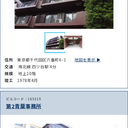
住所
東京都千代田区六番町6-1
地図を表示 ▶︎
交通
南北線 四ツ谷駅 4分
規模
地上10階
竣⼯
1978年4月
ビルコード：165319
第2青葉事務所