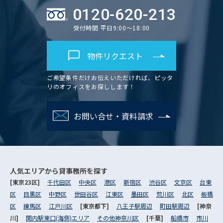
0120-620-213
受付時間 平日9:00～18:00
物件リクエスト
ご希望条件だけお伝えいただければ、ピッタ
リのオフィスをお探しします！
お問い合せ・資料請求
人気エリアから
貸事務所を探す
[東京23区]
千代田区
中央区
港区
新宿区
渋谷区
文京区
台東
区
目黒区
中野区
世田谷区
江東区
墨田区
荒川区
北区
板橋
区
練馬区
江戸川区
[東京都下]
八王子駅周辺
町田駅周辺
[神奈
川]
関内駅東口(海側)エリア
その他神奈川区
[千葉]
船橋市
市川