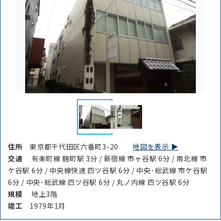
住所
東京都千代田区六番町3-20
地図を表示 ▶︎
交通
有楽町線 麹町駅 3分 / 新宿線 市ヶ谷駅 6分 / 南北線 市
ケ谷駅 6分 / 中央線快速 四ツ谷駅 6分 / 中央･総武線 市ケ谷駅
6分 / 中央･総武線 四ツ谷駅 6分 / 丸ノ内線 四ツ谷駅 6分
規模
地上3階
竣⼯
1979年1月