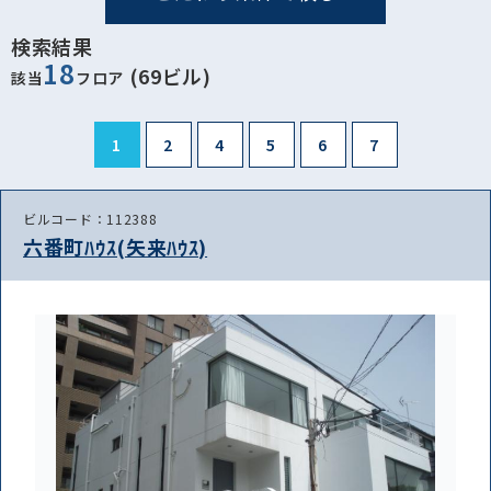
検索結果
18
(69ビル)
該当
フロア
1
2
4
5
6
7
ビルコード：112388
六番町ﾊｳｽ(矢来ﾊｳｽ)