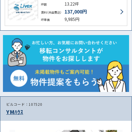
13.22坪
坪数
137,000円
賃料（共益費込）
9,985円
坪単価
ビルコード：107520
YMﾊｳｽ