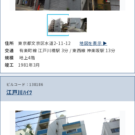
住所
東京都文京区水道2-11-12
地図を表示 ▶︎
交通
有楽町線 江戸川橋駅 3分 / 東西線 神楽坂駅 13分
規模
地上4階
竣⼯
1981年3月
ビルコード：138186
江戸川ﾊｲﾂ