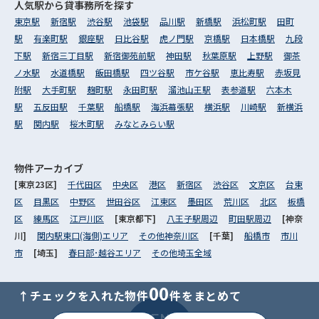
人気駅から
貸事務所を探す
東京駅
新宿駅
渋谷駅
池袋駅
品川駅
新橋駅
浜松町駅
田町
駅
有楽町駅
銀座駅
日比谷駅
虎ノ門駅
京橋駅
日本橋駅
九段
下駅
新宿三丁目駅
新宿御苑前駅
神田駅
秋葉原駅
上野駅
御茶
ノ水駅
水道橋駅
飯田橋駅
四ツ谷駅
市ケ谷駅
恵比寿駅
赤坂見
附駅
大手町駅
麹町駅
永田町駅
溜池山王駅
表参道駅
六本木
駅
五反田駅
千葉駅
船橋駅
海浜幕張駅
横浜駅
川崎駅
新横浜
駅
関内駅
桜木町駅
みなとみらい駅
物件アーカイブ
[東京23区]
千代田区
中央区
港区
新宿区
渋谷区
文京区
台東
区
目黒区
中野区
世田谷区
江東区
墨田区
荒川区
北区
板橋
区
練馬区
江戸川区
[東京都下]
八王子駅周辺
町田駅周辺
[神奈
川]
関内駅東口(海側)エリア
その他神奈川区
[千葉]
船橋市
市川
市
[埼玉]
春日部･越谷エリア
その他埼玉全域
00
↑チェックを入れた物件
件をまとめて