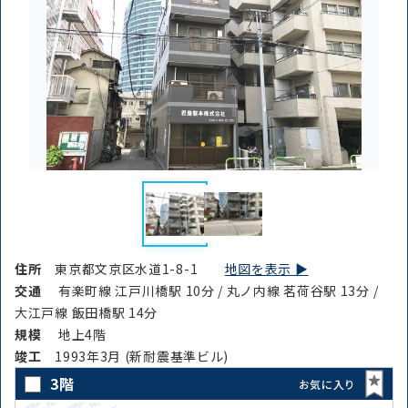
路線・駅
住所
から探す
から探す
条件を絞り込む
住所
東京都文京区水道1-8-1
地図を表示 ▶︎
交通
有楽町線 江戸川橋駅 10分 / 丸ノ内線 茗荷谷駅 13分 /
大江戸線 飯田橋駅 14分
規模
地上4階
竣⼯
1993年3月 (新耐震基準ビル)
3階
お気に入り