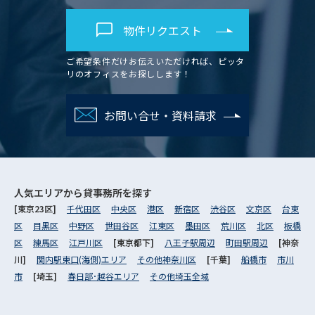
物件リクエスト
ご希望条件だけお伝えいただければ、ピッタ
リのオフィスをお探しします！
お問い合せ・資料請求
人気エリアから
貸事務所を探す
[東京23区]
千代田区
中央区
港区
新宿区
渋谷区
文京区
台東
区
目黒区
中野区
世田谷区
江東区
墨田区
荒川区
北区
板橋
区
練馬区
江戸川区
[東京都下]
八王子駅周辺
町田駅周辺
[神奈
川]
関内駅東口(海側)エリア
その他神奈川区
[千葉]
船橋市
市川
市
[埼玉]
春日部･越谷エリア
その他埼玉全域