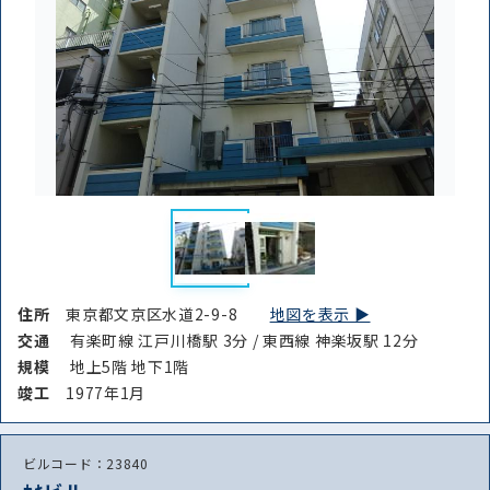
住所
東京都文京区水道2-9-8
地図を表示 ▶︎
交通
有楽町線 江戸川橋駅 3分 / 東西線 神楽坂駅 12分
規模
地上5階 地下1階
竣⼯
1977年1月
ビルコード：23840