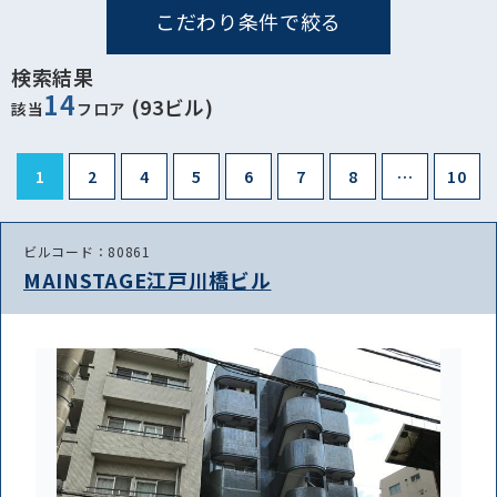
こだわり条件で絞る
検索結果
14
(93ビル)
該当
フロア
1
2
4
5
6
7
8
…
10
ビルコード：80861
MAINSTAGE江戸川橋ビル