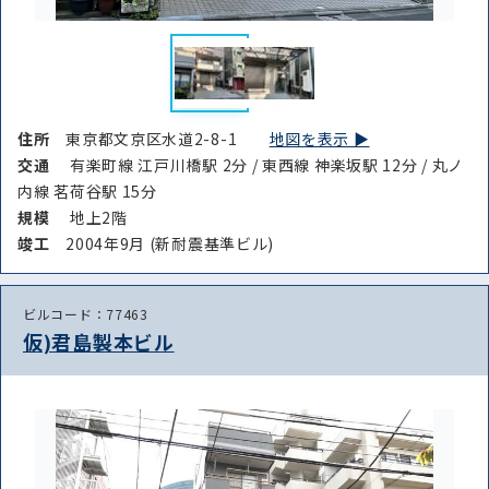
住所
東京都文京区水道2-8-1
地図を表示 ▶︎
交通
有楽町線 江戸川橋駅 2分 / 東西線 神楽坂駅 12分 / 丸ノ
内線 茗荷谷駅 15分
規模
地上2階
竣⼯
2004年9月 (新耐震基準ビル)
ビルコード：77463
仮)君島製本ビル