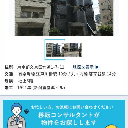
住所
東京都文京区水道1-7-11
地図を表示 ▶︎
交通
有楽町線 江戸川橋駅 10分 / 丸ノ内線 茗荷谷駅 14分
規模
地上6階
竣⼯
1991年 (新耐震基準ビル)