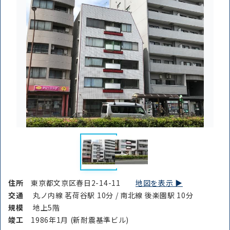
住所
東京都文京区春日2-14-11
地図を表示 ▶︎
交通
丸ノ内線 茗荷谷駅 10分 / 南北線 後楽園駅 10分
規模
地上5階
竣⼯
1986年1月 (新耐震基準ビル)