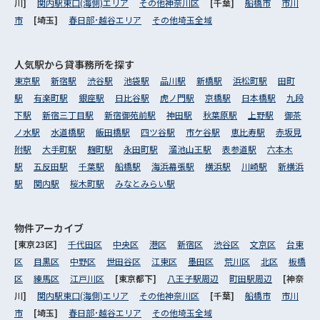
川]
関内駅東口(海側)エリア
その他神奈川区
[千葉]
船橋市
市川
市
[埼玉]
春日部･越谷エリア
その他埼玉全域
人気駅から
貸事務所を探す
東京駅
新宿駅
渋谷駅
池袋駅
品川駅
新橋駅
浜松町駅
田町
駅
有楽町駅
銀座駅
日比谷駅
虎ノ門駅
京橋駅
日本橋駅
九段
下駅
新宿三丁目駅
新宿御苑前駅
神田駅
秋葉原駅
上野駅
御茶
ノ水駅
水道橋駅
飯田橋駅
四ツ谷駅
市ケ谷駅
恵比寿駅
赤坂見
附駅
大手町駅
麹町駅
永田町駅
溜池山王駅
表参道駅
六本木
駅
五反田駅
千葉駅
船橋駅
海浜幕張駅
横浜駅
川崎駅
新横浜
駅
関内駅
桜木町駅
みなとみらい駅
物件アーカイブ
[東京23区]
千代田区
中央区
港区
新宿区
渋谷区
文京区
台東
区
目黒区
中野区
世田谷区
江東区
墨田区
荒川区
北区
板橋
区
練馬区
江戸川区
[東京都下]
八王子駅周辺
町田駅周辺
[神奈
川]
関内駅東口(海側)エリア
その他神奈川区
[千葉]
船橋市
市川
市
[埼玉]
春日部･越谷エリア
その他埼玉全域