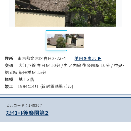
住所
東京都文京区春日2-23-4
地図を表示 ▶︎
交通
大江戸線 春日駅 10分 / 丸ノ内線 後楽園駅 10分 / 中央･
総武線 飯田橋駅 15分
規模
地上3階
竣⼯
1994年4月 (新耐震基準ビル)
ビルコード：148307
ｽｶｲｺｰﾄ後楽園第2