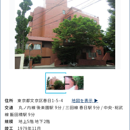
住所
東京都文京区春日1-5-4
地図を表示 ▶︎
交通
丸ノ内線 後楽園駅 9分 / 三田線 春日駅 9分 / 中央･総武
線 飯田橋駅 9分
規模
地上5階 地下2階
竣⼯
1979年11月