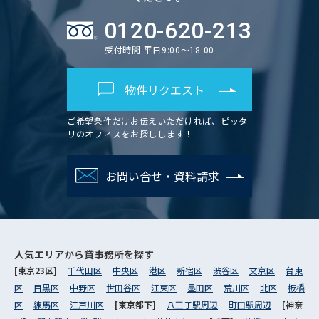
0120-620-213
受付時間 平日9:00～18:00
物件リクエスト
ご希望条件だけお伝えいただければ、ピッタ
リのオフィスをお探しします！
お問い合せ・資料請求
人気エリアから
貸事務所を探す
[東京23区]
千代田区
中央区
港区
新宿区
渋谷区
文京区
台東
区
目黒区
中野区
世田谷区
江東区
墨田区
荒川区
北区
板橋
区
練馬区
江戸川区
[東京都下]
八王子駅周辺
町田駅周辺
[神奈