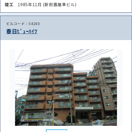
竣⼯
1985年11月 (新耐震基準ビル)
ビルコード：54260
路線・駅
住所
春日ﾋﾞｭｰﾊｲﾂ
から探す
から探す
条件を絞り込む