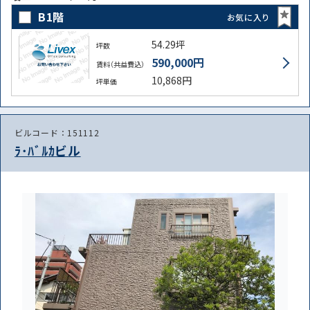
B1階
お気に入り
54.29坪
坪数
590,000円
賃料（共益費込）
10,868円
坪単価
ビルコード：151112
ﾗ･ﾊﾞﾙｶビル