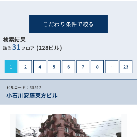
こだわり条件で絞る
検索結果
31
(228ビル)
該当
フロア
1
2
4
5
6
7
8
…
23
ビルコード：35512
小石川安藤東方ビル