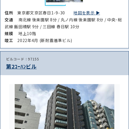
住所
東京都文京区春日1-9-30
地図を表示 ▶︎
交通
南北線 後楽園駅 8分 / 丸ノ内線 後楽園駅 8分 / 中央･総
武線 飯田橋駅 9分 / 三田線 春日駅 10分
規模
地上10階
竣⼯
2022年4月 (新耐震基準ビル)
ビルコード：97155
第2ｺｰﾊﾝビル