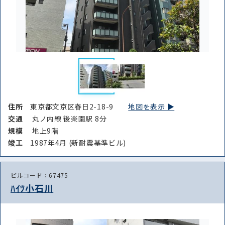
住所
東京都文京区春日2-18-9
地図を表示 ▶︎
交通
丸ノ内線 後楽園駅 8分
規模
地上9階
竣⼯
1987年4月 (新耐震基準ビル)
ビルコード：67475
ﾊｲﾂ小石川