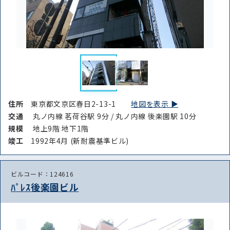
住所
東京都文京区春日2-13-1
地図を表示 ▶︎
交通
丸ノ内線 茗荷谷駅 9分 / 丸ノ内線 後楽園駅 10分
規模
地上9階 地下1階
竣⼯
1992年4月 (新耐震基準ビル)
ビルコード：124616
ﾊﾟﾚｽ後楽園ビル