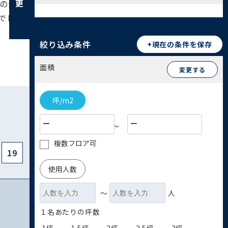
数の公共交通機関が利用可能で、交通利便性は高い
でしょう。産業面では、製造業を中心とした事業
絞り込み条件
+現在の条件を保存
面積
変更する
坪/m2
〜
複数フロア可
19
使用人数
〜
人
１名あたりの坪数