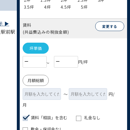
1坪
1.5坪
2坪
2.5坪
3坪
3.5坪
4坪
4.5坪
5坪
 ▶︎
賃料
変更する
屋駅前駅 2分
(共益費込みの税抜金額)
坪単価
円/坪
〜
月額総額
〜
円/
月
賃料「相談」を含む
礼金なし
敷金・保証金なし