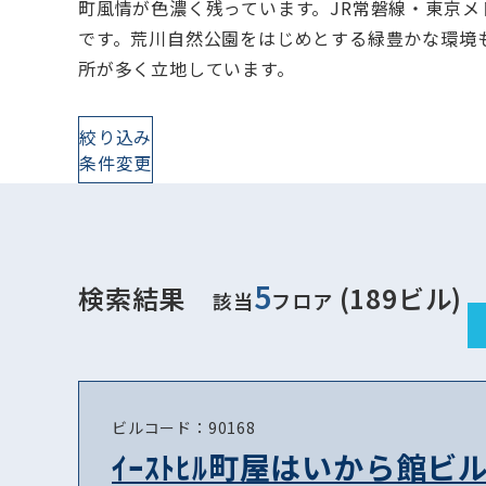
町風情が色濃く残っています。JR常磐線・東京
です。荒川自然公園をはじめとする緑豊かな環境
所が多く立地しています。
絞り込み
条件変更
5
検索結果
(189ビル)
該当
フロア
ビルコード：90168
ｲｰｽﾄﾋﾙ町屋はいから館ビ