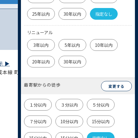
25年以内
30年以内
指定なし
リニューアル
3年以内
5年以内
10年以内
20年以内
30年以内
 ▶︎
成本線 町屋駅 15分
最寄駅からの徒歩
変更する
１分以内
３分以内
５分以内
７分以内
10分以内
15分以内