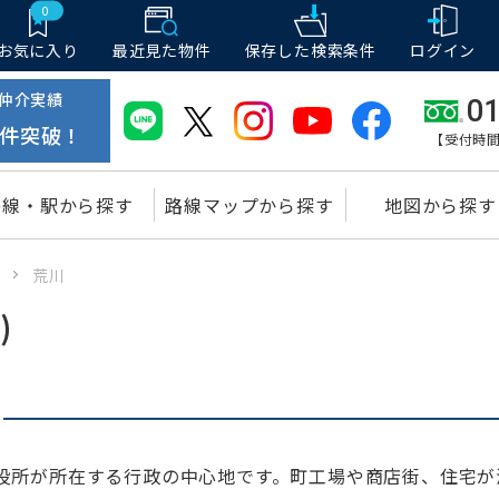
0
お気に入り
最近見た物件
保存した
検索条件
ログイン
仲介実績
01
件突破！
【受付時間
路線・駅から探す
路線マップから探す
地図から探す
ア
荒川
)
役所が所在する行政の中心地です。町工場や商店街、住宅が