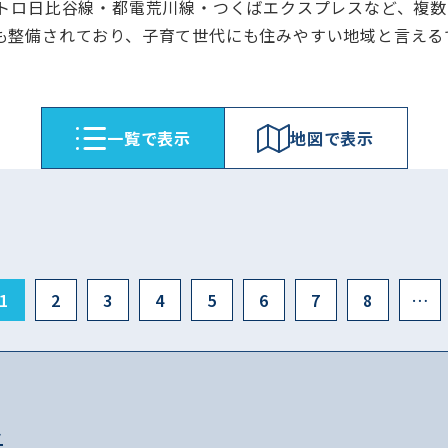
メトロ日比谷線・都電荒川線・つくばエクスプレスなど、複
も整備されており、子育て世代にも住みやすい地域と言える
⼀覧で表⽰
地図で表⽰
1
2
3
4
5
6
7
8
…
ル