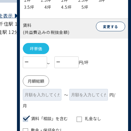
1坪
1.5坪
2坪
2.5坪
3坪
3.5坪
4坪
4.5坪
5坪
表示 ▶︎
住駅 12分 / 常磐線 北千住駅 12分 / つくば
賃料
変更する
駅 12分
(共益費込みの税抜金額)
坪単価
円/坪
〜
月額総額
〜
円/
月
賃料「相談」を含む
礼金なし
敷金・保証金なし