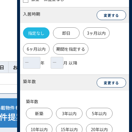
入居時期
変更する
指定なし
即日
3ヶ月以内
6ヶ月以内
期間を指定する
年
月 以降
日
お気に入り
詳細
お問い合わせ
築年数
変更する
築年数
新築
3年以内
5年以内
10年以内
15年以内
20年以内