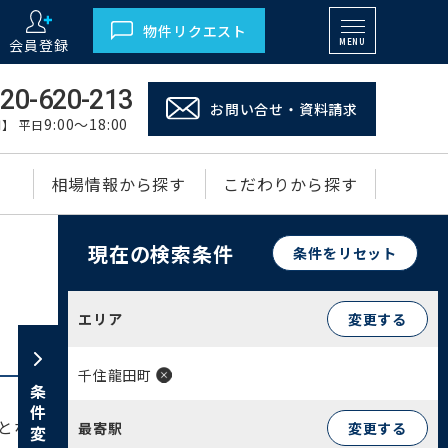
物件リクエスト
会員登録
MENU
20-620-213
お問い合せ・資料請求
9:00～18:00
】 平日
相場情報から探す
こだわりから探す
現在の検索条件
条件をリセット
エリア
変更する
千住龍田町
条件変更
となり、交通利便性も良好です。かつては龍田町
最寄駅
変更する