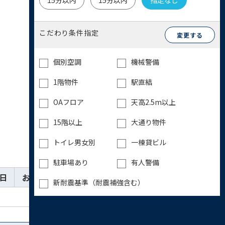
15分以内
15分以内
指定なし
こだわり条件指定
変更する
個別空調
機械警備
1階物件
駅直結
OAフロア
天高2.5m以上
15階以上
大通り物件
トイレ男女別
一棟貸ビル
駐車場あり
有人警備
日
お気に入り
詳細
お問い合わせ
新耐震基準（耐震補強含む）