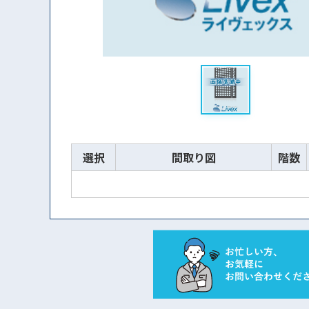
選択
間取り図
階数