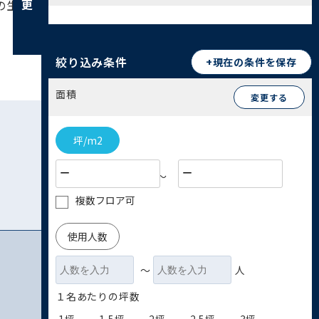
住民の生活を支える小規模な事業所が中心となってい
絞り込み条件
+現在の条件を保存
面積
変更する
坪/m2
〜
複数フロア可
使用人数
〜
人
１名あたりの坪数