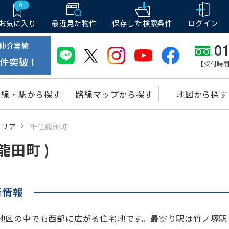
0
お気に入り
最近見た物件
保存した
検索条件
ログイン
仲介実績
01
件突破！
【受付時間
路線・駅から探す
路線マップから探す
地図から探す
エリア
千住龍田町
龍田町 )
所情報
地区の中でも西部に広がる住宅地です。最寄り駅は竹ノ塚駅