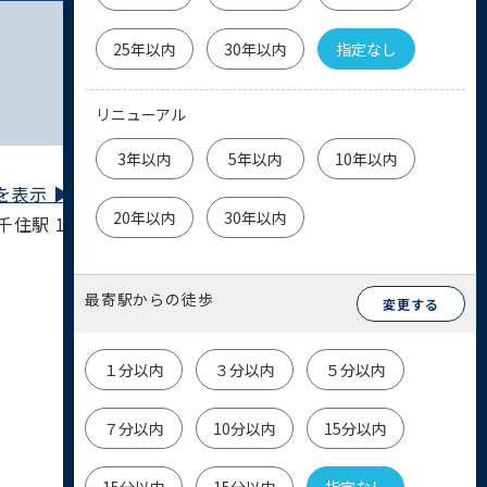
25年以内
30年以内
指定なし
リニューアル
3年以内
5年以内
10年以内
表示 ▶︎
20年以内
30年以内
千住駅 12分
最寄駅からの徒歩
変更する
１分以内
３分以内
５分以内
７分以内
10分以内
15分以内