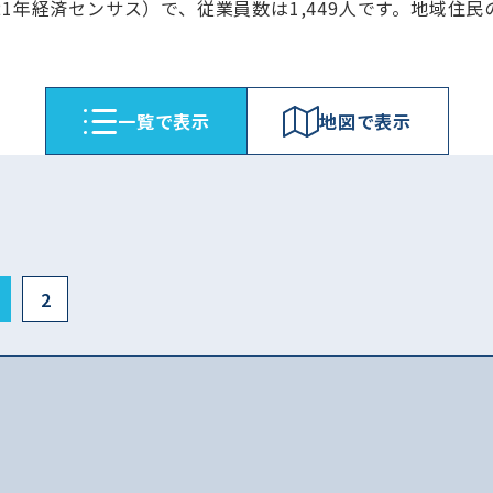
21年経済センサス）で、従業員数は1,449人です。地域
⼀覧で表⽰
地図で表⽰
2