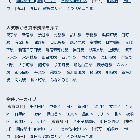
川]
関内駅東口(海側)エリア
その他神奈川区
[千葉]
船橋市
市川
市
[埼玉]
春日部･越谷エリア
その他埼玉全域
人気駅から
貸事務所を探す
東京駅
新宿駅
渋谷駅
池袋駅
品川駅
新橋駅
浜松町駅
田町
駅
有楽町駅
銀座駅
日比谷駅
虎ノ門駅
京橋駅
日本橋駅
九段
下駅
新宿三丁目駅
新宿御苑前駅
神田駅
秋葉原駅
上野駅
御茶
ノ水駅
水道橋駅
飯田橋駅
四ツ谷駅
市ケ谷駅
恵比寿駅
赤坂見
附駅
大手町駅
麹町駅
永田町駅
溜池山王駅
表参道駅
六本木
駅
五反田駅
千葉駅
船橋駅
海浜幕張駅
横浜駅
川崎駅
新横浜
駅
関内駅
桜木町駅
みなとみらい駅
物件アーカイブ
[東京23区]
千代田区
中央区
港区
新宿区
渋谷区
文京区
台東
区
目黒区
中野区
世田谷区
江東区
墨田区
荒川区
北区
板橋
区
練馬区
江戸川区
[東京都下]
八王子駅周辺
町田駅周辺
[神奈
川]
関内駅東口(海側)エリア
その他神奈川区
[千葉]
船橋市
市川
市
[埼玉]
春日部･越谷エリア
その他埼玉全域