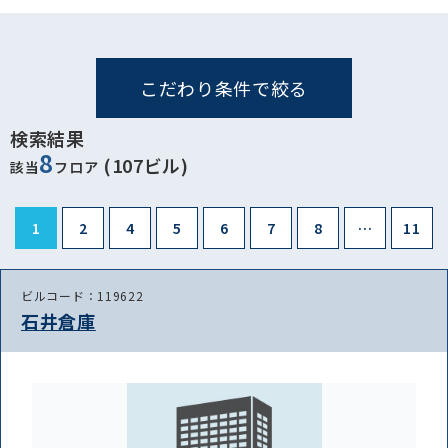
こだわり条件で絞る
検索結果
8
(107ビル)
該当
フロア
1
2
4
5
6
7
8
…
11
ビルコード：119622
石井倉庫