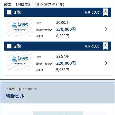
竣⼯
1993年3月 (新耐震基準ビル)
1階
お気に入り
30.00坪
坪数
270,000円
賃料（共益費込）
8,333円
坪単価
2階
お気に入り
33.57坪
坪数
220,000円
賃料（共益費込）
5,958円
坪単価
ビルコード：130186
礒野ビル