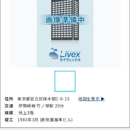
路線・駅
住所
から探す
から探す
条件を絞り込む
住所
東京都足立区保木間1-6-15
地図を表示 ▶︎
交通
伊勢崎線 竹ノ塚駅 20分
規模
地上3階
竣⼯
1983年3月 (新耐震基準ビル)