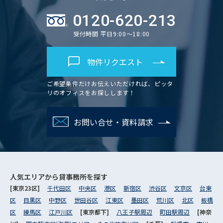
0120-620-213
受付時間 平日9:00～18:00
物件リクエスト
ご希望条件だけお伝えいただければ、ピッタ
リのオフィスをお探しします！
お問い合せ・資料請求
人気エリアから
貸事務所を探す
[東京23区]
千代田区
中央区
港区
新宿区
渋谷区
文京区
台東
区
目黒区
中野区
世田谷区
江東区
墨田区
荒川区
北区
板橋
区
練馬区
江戸川区
[東京都下]
八王子駅周辺
町田駅周辺
[神奈