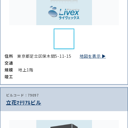
住所
東京都足立区保木間5-11-15
地図を表示 ▶︎
交通
規模
地上1階
竣⼯
ビルコード：79097
立花ﾏﾃﾘｱﾙビル