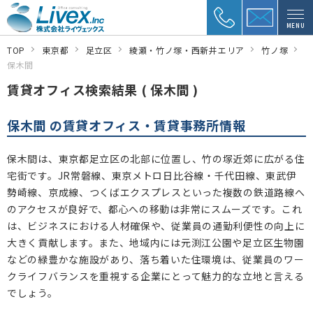
MENU
TOP
東京都
足立区
綾瀬・竹ノ塚・西新井エリア
竹ノ塚
保木間
賃貸オフィス検索結果 ( 保木間 )
保木間 の賃貸オフィス・賃貸事務所情報
保木間は、東京都足立区の北部に位置し、竹の塚近郊に広がる住
宅街です。JR常磐線、東京メトロ日比谷線・千代田線、東武伊
勢崎線、京成線、つくばエクスプレスといった複数の鉄道路線へ
のアクセスが良好で、都心への移動は非常にスムーズです。これ
は、ビジネスにおける人材確保や、従業員の通勤利便性の向上に
大きく貢献します。また、地域内には元渕江公園や足立区生物園
などの緑豊かな施設があり、落ち着いた住環境は、従業員のワー
クライフバランスを重視する企業にとって魅力的な立地と言える
でしょう。