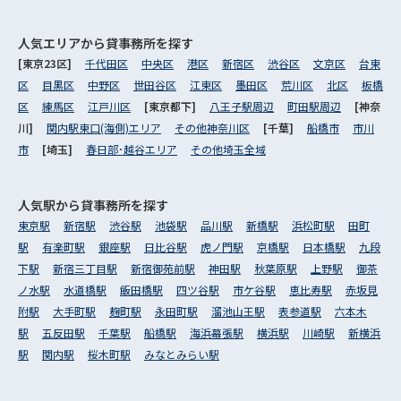
人気エリアから
貸事務所を探す
[東京23区]
千代田区
中央区
港区
新宿区
渋谷区
文京区
台東
区
目黒区
中野区
世田谷区
江東区
墨田区
荒川区
北区
板橋
区
練馬区
江戸川区
[東京都下]
八王子駅周辺
町田駅周辺
[神奈
川]
関内駅東口(海側)エリア
その他神奈川区
[千葉]
船橋市
市川
市
[埼玉]
春日部･越谷エリア
その他埼玉全域
人気駅から
貸事務所を探す
東京駅
新宿駅
渋谷駅
池袋駅
品川駅
新橋駅
浜松町駅
田町
駅
有楽町駅
銀座駅
日比谷駅
虎ノ門駅
京橋駅
日本橋駅
九段
下駅
新宿三丁目駅
新宿御苑前駅
神田駅
秋葉原駅
上野駅
御茶
ノ水駅
水道橋駅
飯田橋駅
四ツ谷駅
市ケ谷駅
恵比寿駅
赤坂見
附駅
大手町駅
麹町駅
永田町駅
溜池山王駅
表参道駅
六本木
駅
五反田駅
千葉駅
船橋駅
海浜幕張駅
横浜駅
川崎駅
新横浜
駅
関内駅
桜木町駅
みなとみらい駅