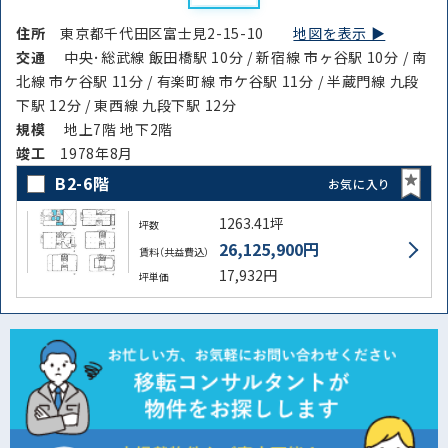
住所
東京都千代田区富士見2-15-10
地図を表示 ▶︎
交通
中央･総武線 飯田橋駅 10分 / 新宿線 市ヶ谷駅 10分 / 南
北線 市ケ谷駅 11分 / 有楽町線 市ケ谷駅 11分 / 半蔵門線 九段
下駅 12分 / 東西線 九段下駅 12分
規模
地上7階 地下2階
竣⼯
1978年8月
B2-6階
お気に入り
1263.41坪
坪数
26,125,900円
賃料（共益費込）
17,932円
坪単価