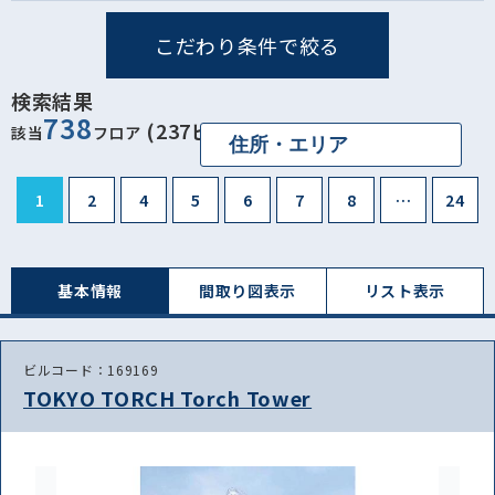
こだわり条件で絞る
検索結果
738
(237ビル)
該当
フロア
1
2
4
5
6
7
8
…
24
基本情報
間取り図表⽰
リスト表⽰
ビルコード：169169
TOKYO TORCH Torch Tower