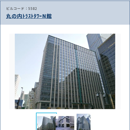
ビルコード：5582
丸の内ﾄﾗｽﾄﾀﾜｰN館