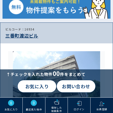
ビルコード：16934
三番町渡辺ビル
00
↑チェックを入れた物件
件をまとめて
お気に入り
お問い合わせ
0
0
保存した
ログイン
会員登録
お気に入り
最近見た物件
検索条件