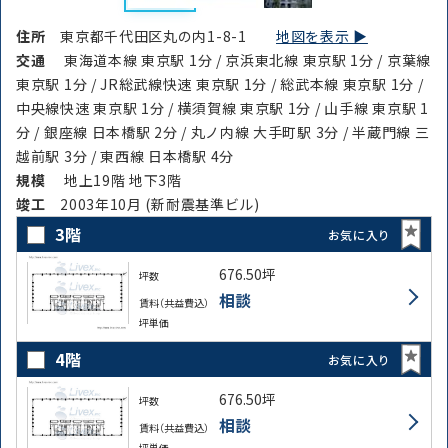
路線・駅
住所
から探す
から探す
住所
東京都千代田区丸の内1-8-1
地図を表示 ▶︎
交通
東海道本線 東京駅 1分 / 京浜東北線 東京駅 1分 / 京葉線
東京駅 1分 / JR総武線快速 東京駅 1分 / 総武本線 東京駅 1分 /
中央線快速 東京駅 1分 / 横須賀線 東京駅 1分 / 山手線 東京駅 1
条件を絞り込む
分 / 銀座線 日本橋駅 2分 / 丸ノ内線 大手町駅 3分 / 半蔵門線 三
越前駅 3分 / 東西線 日本橋駅 4分
規模
地上19階 地下3階
竣⼯
2003年10月 (新耐震基準ビル)
3階
お気に入り
676.50坪
坪数
相談
賃料（共益費込）
坪単価
4階
お気に入り
676.50坪
坪数
相談
賃料（共益費込）
坪単価