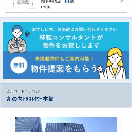
相談
賃料（共益費込）
坪単価
ビルコード：87980
丸の内ﾄﾗｽﾄﾀﾜｰ本館