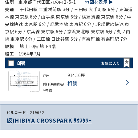
住所
東京都千代田区丸の内2-5-1
地図を表示 ▶︎
交通
千代田線 二重橋前駅 3分 / 三田線 大手町駅 6分 / 東海道
本線 東京駅 6分 / 山手線 東京駅 6分 / 横須賀線 東京駅 6分 / 中
央線快速 東京駅 6分 / 総武本線 東京駅 6分 / JR総武線快速 東
京駅 6分 / 京葉線 東京駅 6分 / 京浜東北線 東京駅 6分 / 丸ノ内
線 東京駅 6分 / 三田線 日比谷駅 6分 / 有楽町線 有楽町駅 7分
規模
地上10階 地下4階
竣⼯
1964年7月
8階
お気に入り
914.16坪
坪数
相談
賃料（共益費込）
坪単価
ビルコード：219682
仮)HIBIYA CROSSPARK ｻｳｽﾀﾜｰ