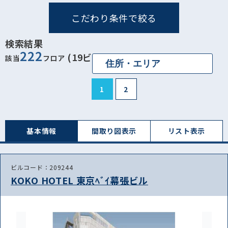
こだわり条件で絞る
検索結果
222
(19ビル)
該当
フロア
1
2
基本情報
間取り図表⽰
リスト表⽰
ビルコード：209244
KOKO HOTEL 東京ﾍﾞｲ幕張ビル