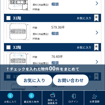
相談
賃料（共益費込）
坪単価
31階
お気に入り
579.36坪
坪数
相談
賃料（共益費込）
坪単価
32階
お気に入り
76.40坪
坪数
相談
賃料（共益費込）
00
坪単価
↑チェックを入れた物件
件をまとめて
33階
お気に入り
お気に入り
お問い合わせ
289.68坪
坪数
相談
賃料（共益費込）
0
0
坪単価
保存した
ログイン
会員登録
お気に入り
最近見た物件
検索条件