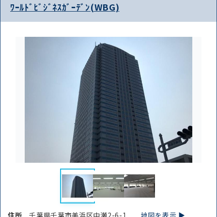
路線・駅
住所
ﾜｰﾙﾄﾞﾋﾞｼﾞﾈｽｶﾞｰﾃﾞﾝ(WBG)
から探す
から探す
条件を絞り込む
住所
千葉県千葉市美浜区中瀬2-6-1
地図を表示 ▶︎