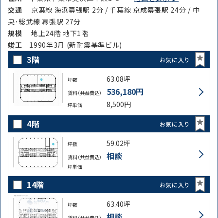
交通
京葉線 海浜幕張駅 2分 / 千葉線 京成幕張駅 24分 / 中
央･総武線 幕張駅 27分
規模
地上24階 地下1階
竣⼯
1990年3月 (新耐震基準ビル)
3階
お気に入り
63.08坪
坪数
536,180円
賃料（共益費込）
8,500円
坪単価
4階
お気に入り
59.02坪
坪数
相談
賃料（共益費込）
坪単価
14階
お気に入り
63.40坪
坪数
相談
賃料（共益費込）