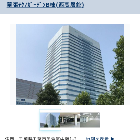
幕張ﾃｸﾉｶﾞｰﾃﾞﾝB棟(西高層館)
住所
千葉県千葉市美浜区中瀬1-3
地図を表示 ▶︎