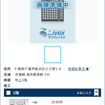
住所
千葉県千葉市美浜区ひび野1-8
地図を表示 ▶︎
交通
京葉線 海浜幕張駅 2分
規模
地上3階
竣⼯
1階
お気に入り
29.60坪
坪数