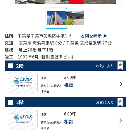
住所
千葉県千葉市美浜区中瀬1-6
地図を表示 ▶︎
交通
京葉線 海浜幕張駅 8分 / 千葉線 京成幕張駅 27分
規模
地上26階 地下1階
竣⼯
1993年6月 (新耐震基準ビル)
2階
お気に入り
3.00坪
坪数
相談
賃料（共益費込）
坪単価
2階
お気に入り
6.00坪
坪数
相談
賃料（共益費込）
坪単価