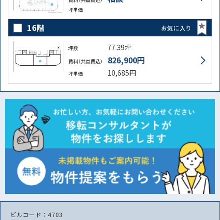
坪単価
16階
お気に入り
77.39坪
坪数
826,900円
賃料（共益費込）
10,685円
坪単価
ビルコード：4703