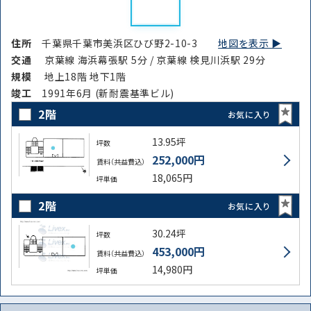
住所
千葉県千葉市美浜区ひび野2-10-3
地図を表示 ▶︎
交通
京葉線 海浜幕張駅 5分 / 京葉線 検見川浜駅 29分
規模
地上18階 地下1階
竣⼯
1991年6月 (新耐震基準ビル)
2階
お気に入り
13.95坪
坪数
252,000円
賃料（共益費込）
18,065円
坪単価
2階
お気に入り
30.24坪
坪数
453,000円
賃料（共益費込）
14,980円
坪単価