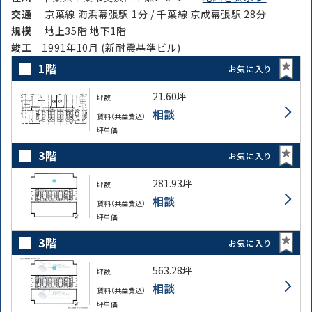
交通
京葉線 海浜幕張駅 1分 / 千葉線 京成幕張駅 28分
規模
地上35階 地下1階
竣⼯
1991年10月 (新耐震基準ビル)
1階
お気に入り
21.60坪
坪数
相談
賃料（共益費込）
坪単価
3階
お気に入り
281.93坪
坪数
相談
賃料（共益費込）
坪単価
3階
お気に入り
563.28坪
坪数
相談
賃料（共益費込）
坪単価