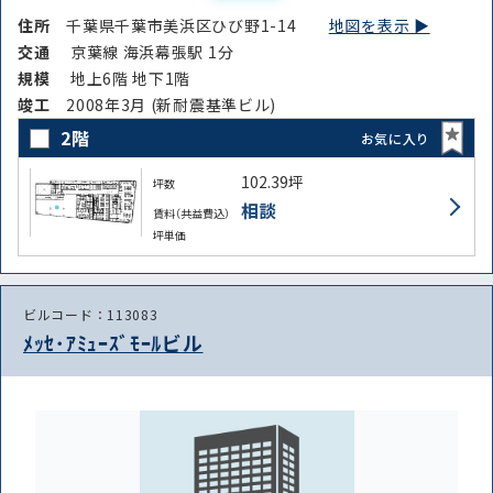
住所
千葉県千葉市美浜区ひび野1-14
地図を表示 ▶︎
交通
京葉線 海浜幕張駅 1分
規模
地上6階 地下1階
竣⼯
2008年3月 (新耐震基準ビル)
2階
お気に入り
102.39坪
坪数
相談
賃料（共益費込）
坪単価
ビルコード：113083
ﾒｯｾ･ｱﾐｭｰｽﾞﾓｰﾙビル