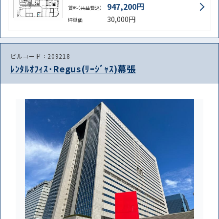
947,200円
賃料（共益費込）
30,000円
坪単価
ビルコード：209218
ﾚﾝﾀﾙｵﾌｨｽ･Regus(ﾘｰｼﾞｬｽ)幕張