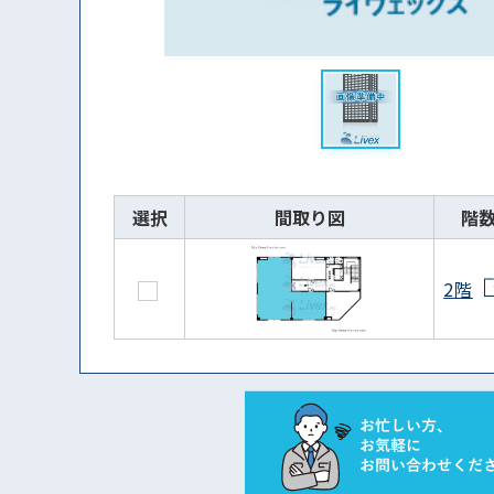
選択
間取り図
階
2階