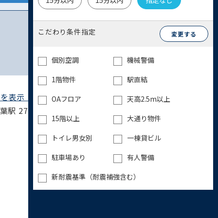
15分以内
15分以内
指定なし
こだわり条件指定
変更する
個別空調
機械警備
1階物件
駅直結
を表示 ▶︎
OAフロア
天高2.5m以上
駅 27分 / 中央･総武線 千葉駅 27分 / 総武
15階以上
大通り物件
トイレ男女別
一棟貸ビル
駐車場あり
有人警備
新耐震基準（耐震補強含む）