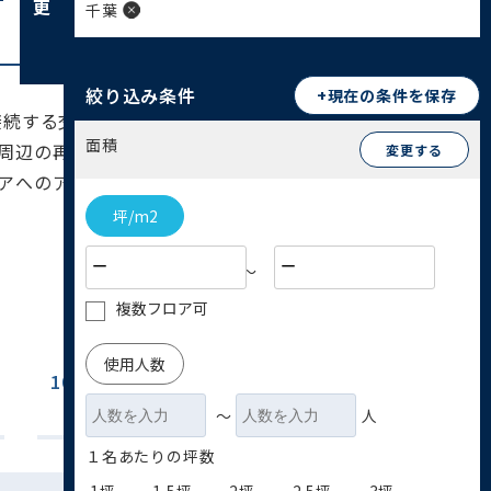
千葉
絞り込み条件
+現在の条件を保存
接続する交通の要衝です。駅ビル「ペリエ千葉」を
面積
周辺の再開発も進んでおり、今後もさらなる発展
変更する
アへのアクセス網を構築する上で非常に有利で
坪/m2
〜
複数フロア可
使用人数
100坪~200坪
200坪以上
(9)
(6)
〜
人
１名あたりの坪数