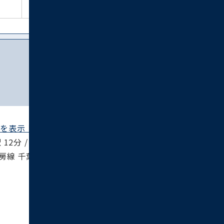
見る
を表示 ▶︎
12分 / 中央･総武線 千葉駅 12分 / 総武本線
外房線 千葉駅 12分