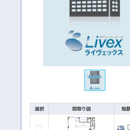
選択
間取り図
階
2階