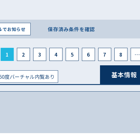
保存済み条件を確認
ルでお知らせ
1
2
3
4
5
6
7
8
…
基本情報
60度バーチャル内覧あり