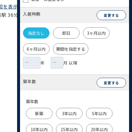
図を表示 ▶︎
入居時期
 36分 / 総武本線 千葉駅 36分 / JR総武線
変更する
指定なし
即日
3ヶ月以内
6ヶ月以内
期間を指定する
年
月 以降
築年数
変更する
築年数
新築
3年以内
5年以内
10年以内
15年以内
20年以内