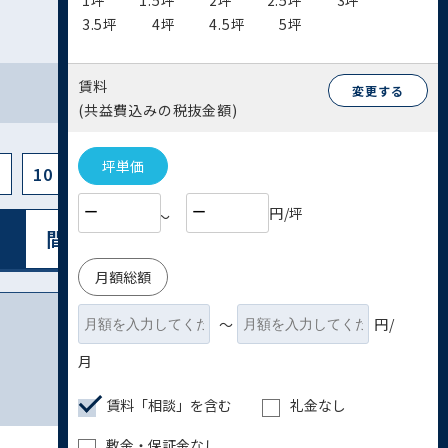
1坪
1.5坪
2坪
2.5坪
3坪
3.5坪
4坪
4.5坪
5坪
賃料
変更する
(共益費込みの税抜金額)
坪単価
10
円/坪
〜
間取り図表⽰
リスト表⽰
月額総額
〜
円/
月
賃料「相談」を含む
礼金なし
敷金・保証金なし