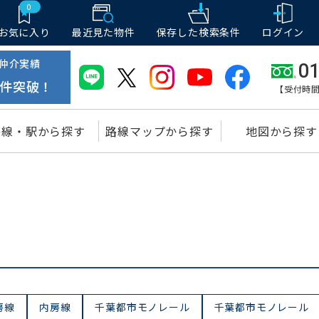
0
お気に入り
最近見た物件
保存した
検索条件
ログイン
仲介実績
01
件突破！
【受付時間
路線・駅から探す
路線マップから探す
地図から探す
房線
内房線
千葉都市モノレール
千葉都市モノレール