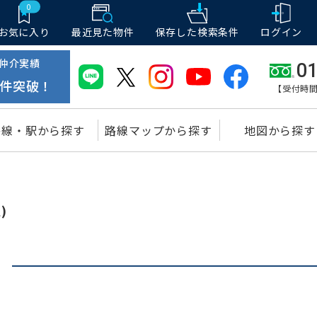
0
お気に入り
最近見た物件
保存した
検索条件
ログイン
仲介実績
01
件突破！
【受付時間
路線・駅から探す
路線マップから探す
地図から探す
)