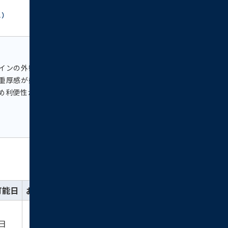
ス）
インの外観が特徴で、木調のアプローチが取り入
重厚感が感じられます。徒歩圏内に複数駅があ
め利便性が高い立地に位置します。
可能日
お気に入り
詳細
お問い合わせ
詳細を
物件
日
お問い合わせ