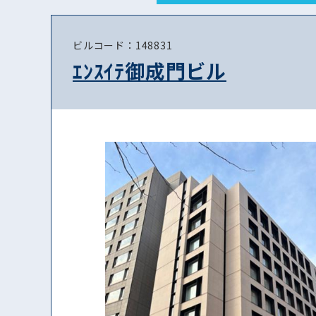
ビルコード：148831
ｴﾝｽｲﾃ御成門ビル