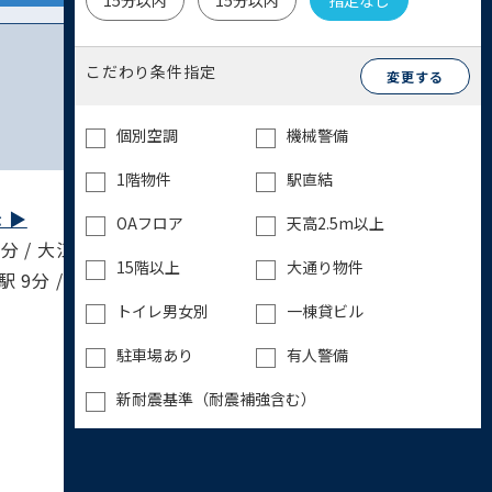
15分以内
15分以内
指定なし
こだわり条件指定
変更する
個別空調
機械警備
1階物件
駅直結
▶︎
OAフロア
天高2.5m以上
分 / 大江戸線 大門駅 8分 / 横須賀線 新橋駅 9
15階以上
大通り物件
駅 9分 / 山手線 新橋駅 9分 / 山手線 浜松町駅
トイレ男女別
一棟貸ビル
駐車場あり
有人警備
新耐震基準（耐震補強含む）