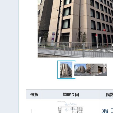
選択
間取り図
階
3階