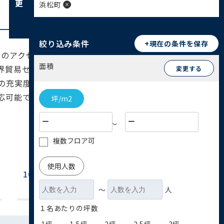
浜松町
絞り込み条件
+現在の条件を保存
へのアクセス拠点として重要な役割を担っていま
面積
界貿易センタービルをはじめとするオフィスビル
変更する
の充実度から、多くの企業にとって魅力的なロケ
応可能です。
坪/m2
〜
複数フロア可
使用人数
100坪~200坪
200坪以上
(16)
(19)
〜
人
１名あたりの坪数