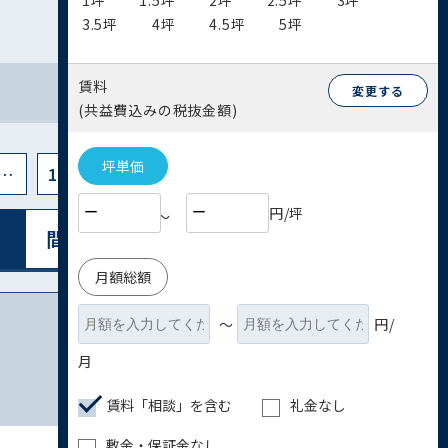
1坪
1.5坪
2坪
2.5坪
3坪
3.5坪
4坪
4.5坪
5坪
賃料
変更する
(共益費込みの税抜金額)
坪単価
…
14
円/坪
〜
間取り図表⽰
リスト表⽰
月額総額
〜
円/
月
賃料「相談」を含む
礼金なし
敷金・保証金なし