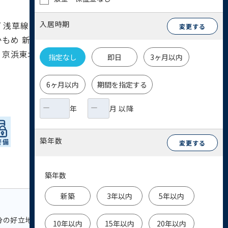
入居時期
 浅草線 大門駅 5分 / 銀座線 新橋駅 10分 / 横
変更する
かもめ 新橋駅 10分 / 京浜東北線 浜松町駅 10
/ 京浜東北線 新橋駅 11分 / 山手線 新橋駅 11
指定なし
即日
3ヶ月以内
6ヶ月以内
期間を指定する
年
月 以降
築年数
変更する
築年数
新築
3年以内
5年以内
分の好立地にあるビルです。 貸室内はレイアウト
10年以内
15年以内
20年以内