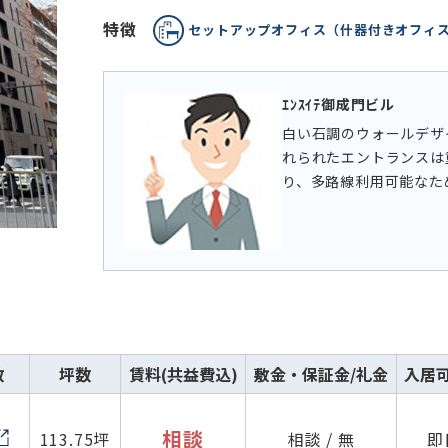
特徴
セットアップオフィス（什器付きオフィ
ｴﾝｽｲﾃ御成門ビル
白い石調のウォールデザ
れられたエントランスは
り、多路線利用可能なた
数
坪数
賃料(共益費込)
敷金・保証金/礼金
入居
相談
113.75坪
相談 / 無
即