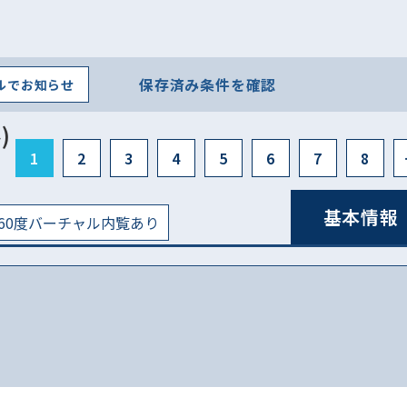
保存済み条件を確認
ルでお知らせ
)
1
2
3
4
5
6
7
8
基本情報
60度バーチャル内覧あり