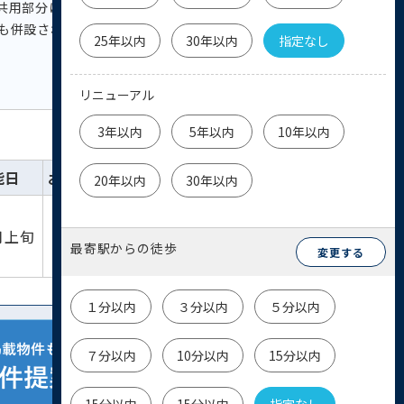
共用部分はとても綺麗です。 オーナー様である東
も併設されております。
25年以内
30年以内
指定なし
リニューアル
3年以内
5年以内
10年以内
能日
お気に入り
詳細
お問い合わせ
20年以内
30年以内
詳細を
物件
月上旬
見る
お問い合わせ
最寄駅からの徒歩
変更する
１分以内
３分以内
５分以内
７分以内
10分以内
15分以内