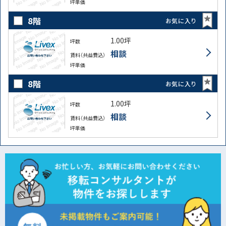
坪単価
8階
お気に入り
1.00坪
坪数
相談
賃料（共益費込）
坪単価
8階
お気に入り
1.00坪
坪数
相談
賃料（共益費込）
坪単価