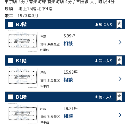
東京駅 4分 / 有楽町線 有楽町駅 4分 / 三田線 大手町駅 4分
規模
地上15階 地下4階
竣⼯
1973年3月
B2階
お気に入り
6.99坪
坪数
相談
賃料（共益費込）
坪単価
B1階
お気に入り
15.93坪
坪数
相談
賃料（共益費込）
坪単価
B1階
お気に入り
19.21坪
坪数
相談
賃料（共益費込）
坪単価