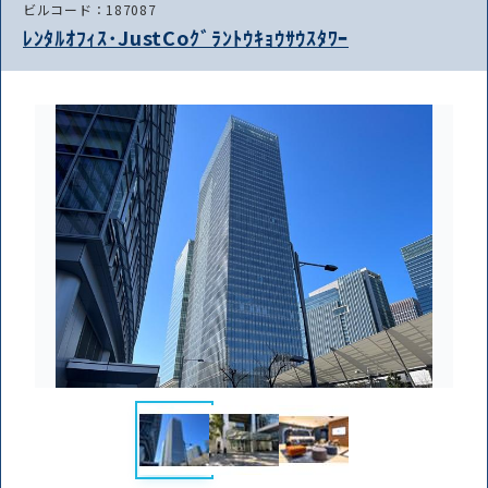
ビルコード：187087
ﾚﾝﾀﾙｵﾌｨｽ･JustCoｸﾞﾗﾝﾄｳｷｮｳｻｳｽﾀﾜｰ