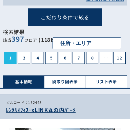
こだわり条件で絞る
検索結果
397
(118ビル)
該当
フロア
1
2
4
5
6
7
8
…
12
基本情報
間取り図表⽰
リスト表⽰
ビルコード：192443
ﾚﾝﾀﾙｵﾌｨｽ･xLINK丸の内ﾊﾟｰｸ