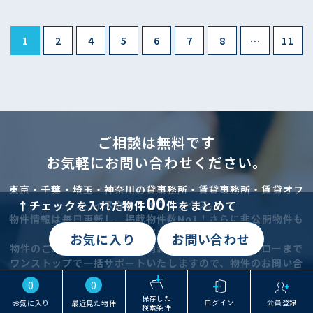
1
2
4
5
6
7
8
…
11
ご相談は無料です
お気軽にお問い合わせください。
東京・千葉・埼玉・神奈川の貸事務所・賃貸事務所・賃貸オフ
00
ィスならライヴェックス。
↑チェックを入れた物件
件をまとめて
物件情報は毎日更新し、掲載物件数No1！さらに非公開物件も
多数ございます。
お気に入り
お問い合わせ
物件のご紹介・移転引越し・内装工事・アフターフォローまで
ワンストップで一括サポートいたしますので、物件のお問い合
わせから移転に関するご相談まで何でもお気軽にお問い合わせ
0
0
ください。
保存した
ログイン
会員登録
お気に入り
最近見た物件
検索条件