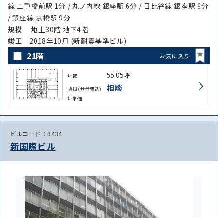
線 二重橋前駅 1分 / 丸ノ内線 銀座駅 6分 / 日比谷線 銀座駅 9分
/ 銀座線 京橋駅 9分
規模
地上30階 地下4階
竣⼯
2018年10月 (新耐震基準ビル)
21階
お気に入り
55.05坪
坪数
相談
賃料（共益費込）
坪単価
ビルコード：9434
新国際ビル