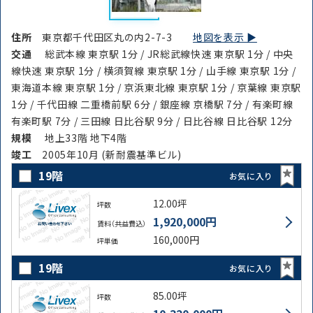
路線・駅
住所
から探す
から探す
住所
東京都千代田区丸の内2-7-3
地図を表示 ▶︎
交通
総武本線 東京駅 1分 / JR総武線快速 東京駅 1分 / 中央
線快速 東京駅 1分 / 横須賀線 東京駅 1分 / 山手線 東京駅 1分 /
条件を絞り込む
東海道本線 東京駅 1分 / 京浜東北線 東京駅 1分 / 京葉線 東京駅
1分 / 千代田線 二重橋前駅 6分 / 銀座線 京橋駅 7分 / 有楽町線
有楽町駅 7分 / 三田線 日比谷駅 9分 / 日比谷線 日比谷駅 12分
規模
地上33階 地下4階
竣⼯
2005年10月 (新耐震基準ビル)
19階
お気に入り
12.00坪
坪数
1,920,000円
賃料（共益費込）
160,000円
坪単価
19階
お気に入り
85.00坪
坪数