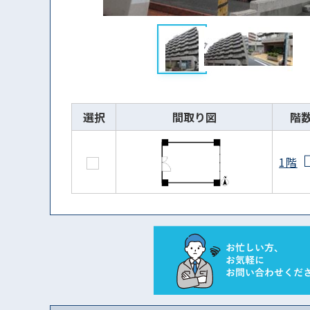
選択
間取り図
階
1階