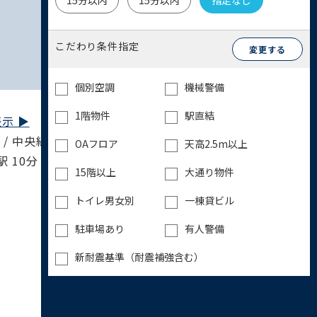
15分以内
15分以内
指定なし
こだわり条件指定
変更する
個別空調
機械警備
1階物件
駅直結
示 ▶︎
 / 中央線快速 中野駅 5分 / 中央･総武線 中野
OAフロア
天高2.5m以上
駅 10分 / 埼京線 池袋駅 11分 / 丸ノ内線 東高
15階以上
大通り物件
トイレ男女別
一棟貸ビル
駐車場あり
有人警備
新耐震基準（耐震補強含む）