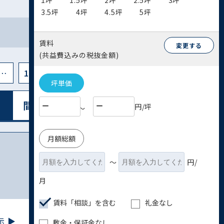
1坪
1.5坪
2坪
2.5坪
3坪
3.5坪
4坪
4.5坪
5坪
賃料
変更する
(共益費込みの税抜金額)
…
16
坪単価
間取り図表⽰
リスト表⽰
円/坪
〜
月額総額
〜
円/
月
賃料「相談」を含む
礼金なし
 ▶︎
敷金・保証金なし