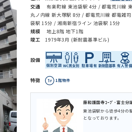
交通
有楽町線 東池袋駅 4分 / 都電荒川線 東
丸ノ内線 新大塚駅 8分 / 都電荒川線 都電雑司ヶ谷
袋駅 15分 / 湘南新宿ライン 池袋駅 15分
規模
地上8階 地下1階
竣⼯
1979年3月 (新耐震基準ビル)
設備
特徴
1階物件
藤和護国寺ｺｰﾌﾟ･富士分
東池袋駅から徒歩4分の
となっております。