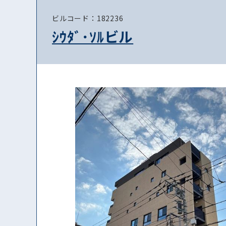
ビルコード：182236
ｼｳﾀﾞ･ｿﾙビル