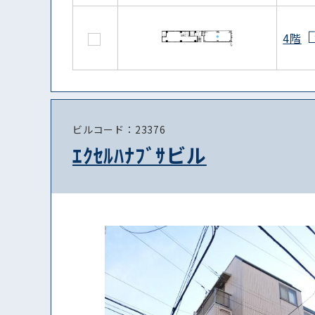
4階
ビルコード：23376
ｴｸｾﾙﾊﾅﾌﾞｻビル