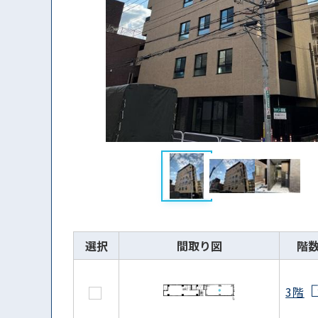
選択
間取り図
階
3階