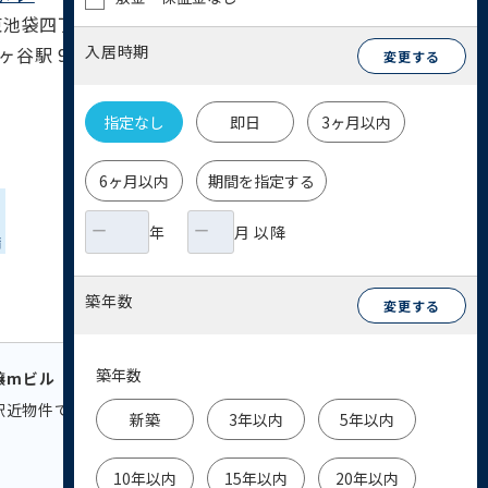
池袋四丁目駅 4分 / 有楽町線 護国寺駅 5分 /
入居時期
駅 9分 / 山手線 池袋駅 15分 / 埼京線 池
変更する
指定なし
即日
3ヶ月以内
6ヶ月以内
期間を指定する
年
月 以降
築年数
変更する
築年数
譲mビル
駅近物件です。首都高の乗り入れにも便利な立地
新築
3年以内
5年以内
10年以内
15年以内
20年以内