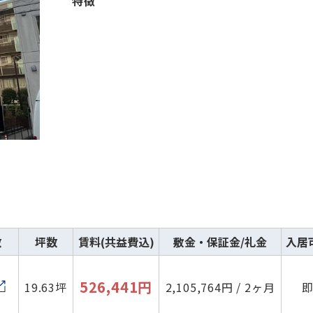
特徴
数
坪数
賃料(共益費込)
敷金・保証金/礼金
入居
526,441円
19.63坪
2,105,764円 / 2ヶ月