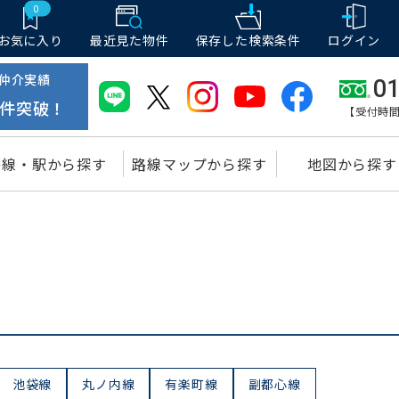
0
お気に入り
最近見た物件
保存した
検索条件
ログイン
仲介実績
01
件突破！
【受付時間
路線・駅から探す
路線マップから探す
地図から探す
池袋線
丸ノ内線
有楽町線
副都心線