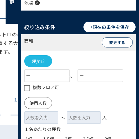
池袋
絞り込み条件
+現在の条件を保存
トロの4社8路線が乗り入れており、1日平均の利
面積
積する大規模な繁華街・歓楽街が形成されていま
変更する
ます。
坪/m2
〜
複数フロア可
100坪~200坪
200坪以上
使用人数
(13)
(20)
〜
人
１名あたりの坪数