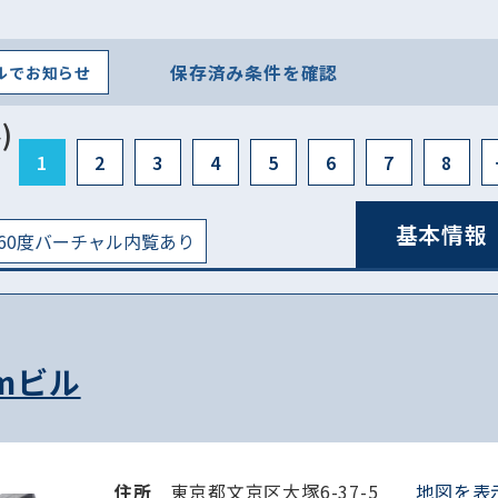
保存済み条件を確認
ルでお知らせ
)
1
2
3
4
5
6
7
8
基本情報
60度バーチャル内覧あり
mビル
住所
東京都文京区大塚6-37-5
地図を表示