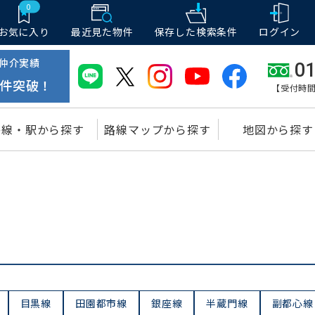
0
お気に入り
最近見た物件
保存した
検索条件
ログイン
仲介実績
01
件突破！
【受付時間
路線・駅から探す
路線マップから探す
地図から探す
目黒線
田園都市線
銀座線
半蔵門線
副都心線