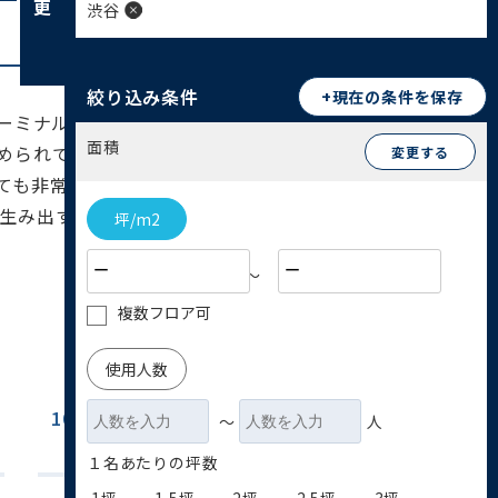
渋谷
絞り込み条件
+現在の条件を保存
ターミナル駅です。日本屈指の繁華街であり、「若
面積
められており、渋谷スクランブルスクエアや渋谷
変更する
ても非常に高いポテンシャルを持っています。交
生み出す刺激に満ちています。まさに、時代の最
坪/m2
〜
複数フロア可
使用人数
100坪~200坪
200坪以上
〜
人
(20)
(16)
１名あたりの坪数