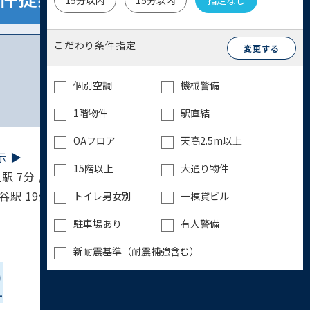
15分以内
15分以内
指定なし
こだわり条件指定
変更する
個別空調
機械警備
1階物件
駅直結
OAフロア
天高2.5m以上
 ▶︎
15階以上
大通り物件
 7分 / 半蔵門線 表参道駅 7分 / 埼京線 渋谷
渋谷駅 19分
トイレ男女別
一棟貸ビル
駐車場あり
有人警備
新耐震基準（耐震補強含む）