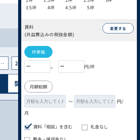
1坪
1.5坪
2坪
2.5坪
3坪
3.5坪
4坪
4.5坪
5坪
賃料
変更する
(共益費込みの税抜金額)
坪単価
…
26
円/坪
〜
間取り図表⽰
リスト表⽰
月額総額
〜
円/
月
賃料「相談」を含む
礼金なし
敷金・保証金なし