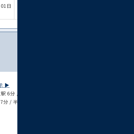
詳細を
物件
月01日
見る
お問い合わせ
 ▶︎
 6分 / 半蔵門線 表参道駅 6分 / 副都心線 渋
7分 / 半蔵門線 渋谷駅 17分