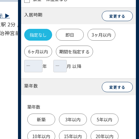
入居時期
 ▶︎
変更する
 2分 / 半蔵門線 表参道駅 2分 / 銀座線 渋谷
 明治神宮前〈原宿〉駅 13分
指定なし
即日
3ヶ月以内
6ヶ月以内
期間を指定する
年
月 以降
築年数
変更する
築年数
新築
3年以内
5年以内
10年以内
15年以内
20年以内