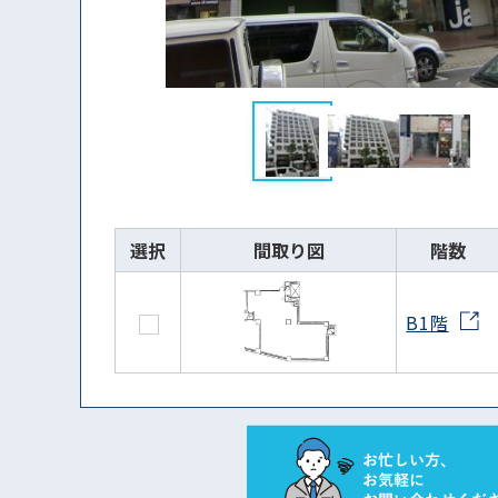
選択
間取り図
階数
B1階