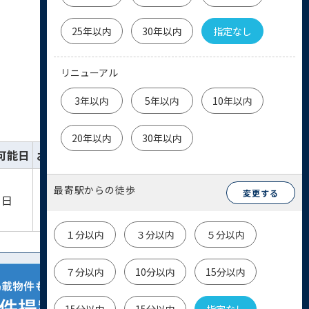
25年以内
30年以内
指定なし
リニューアル
3年以内
5年以内
10年以内
20年以内
30年以内
可能日
お気に入り
詳細
お問い合わせ
最寄駅からの徒歩
詳細を
変更する
物件
即日
見る
お問い合わせ
１分以内
３分以内
５分以内
７分以内
10分以内
15分以内