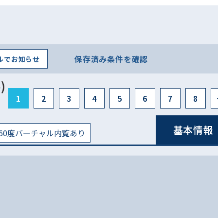
保存済み条件を確認
ルでお知らせ
)
1
2
3
4
5
6
7
8
基本情報
60度バーチャル内覧あり