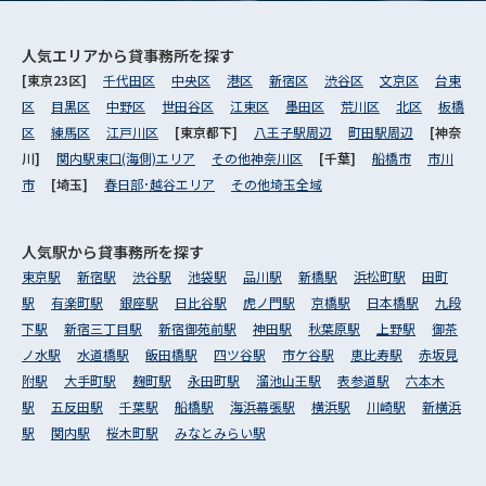
人気エリアから
貸事務所を探す
[東京23区]
千代田区
中央区
港区
新宿区
渋谷区
文京区
台東
区
目黒区
中野区
世田谷区
江東区
墨田区
荒川区
北区
板橋
区
練馬区
江戸川区
[東京都下]
八王子駅周辺
町田駅周辺
[神奈
川]
関内駅東口(海側)エリア
その他神奈川区
[千葉]
船橋市
市川
市
[埼玉]
春日部･越谷エリア
その他埼玉全域
人気駅から
貸事務所を探す
東京駅
新宿駅
渋谷駅
池袋駅
品川駅
新橋駅
浜松町駅
田町
駅
有楽町駅
銀座駅
日比谷駅
虎ノ門駅
京橋駅
日本橋駅
九段
下駅
新宿三丁目駅
新宿御苑前駅
神田駅
秋葉原駅
上野駅
御茶
ノ水駅
水道橋駅
飯田橋駅
四ツ谷駅
市ケ谷駅
恵比寿駅
赤坂見
附駅
大手町駅
麹町駅
永田町駅
溜池山王駅
表参道駅
六本木
駅
五反田駅
千葉駅
船橋駅
海浜幕張駅
横浜駅
川崎駅
新横浜
駅
関内駅
桜木町駅
みなとみらい駅