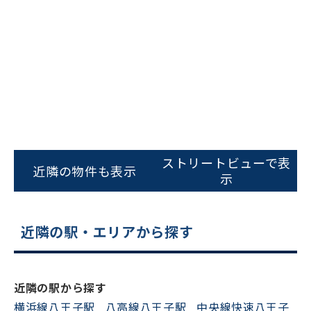
ビルコード：
172272
ストリートビューで表
近隣の物件も表示
をお伝えいただくと
示
スムーズにご案内できます
0120-620-213
近隣の駅・エリアから探す
平日 9:00〜18:00
近隣の駅から探す
電話でお問い合わせ
横浜線八王子駅
八高線八王子駅
中央線快速八王子