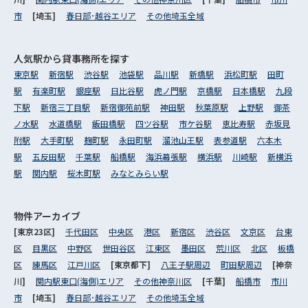
市
[埼玉]
春日部･越谷エリア
その他埼玉全域
人気駅から
貸事務所を探す
東京駅
新宿駅
渋谷駅
池袋駅
品川駅
新橋駅
浜松町駅
田町
駅
有楽町駅
銀座駅
日比谷駅
虎ノ門駅
京橋駅
日本橋駅
九段
下駅
新宿三丁目駅
新宿御苑前駅
神田駅
秋葉原駅
上野駅
御茶
ノ水駅
水道橋駅
飯田橋駅
四ツ谷駅
市ケ谷駅
恵比寿駅
赤坂見
附駅
大手町駅
麹町駅
永田町駅
溜池山王駅
表参道駅
六本木
駅
五反田駅
千葉駅
船橋駅
海浜幕張駅
横浜駅
川崎駅
新横浜
駅
関内駅
桜木町駅
みなとみらい駅
物件アーカイブ
[東京23区]
千代田区
中央区
港区
新宿区
渋谷区
文京区
台東
区
目黒区
中野区
世田谷区
江東区
墨田区
荒川区
北区
板橋
区
練馬区
江戸川区
[東京都下]
八王子駅周辺
町田駅周辺
[神奈
川]
関内駅東口(海側)エリア
その他神奈川区
[千葉]
船橋市
市川
市
[埼玉]
春日部･越谷エリア
その他埼玉全域