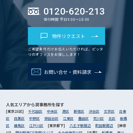
0120-620-213
受付時間 平日9:00～18:00
物件リクエスト
ご希望条件だけお伝えいただければ、ピッタ
リのオフィスをお探しします！
お問い合せ・資料請求
人気エリアから
貸事務所を探す
[東京23区]
千代田区
中央区
港区
新宿区
渋谷区
文京区
台東
区
目黒区
中野区
世田谷区
江東区
墨田区
荒川区
北区
板橋
区
練馬区
江戸川区
[東京都下]
八王子駅周辺
町田駅周辺
[神奈
川]
関内駅東口(海側)エリア
その他神奈川区
[千葉]
船橋市
市川