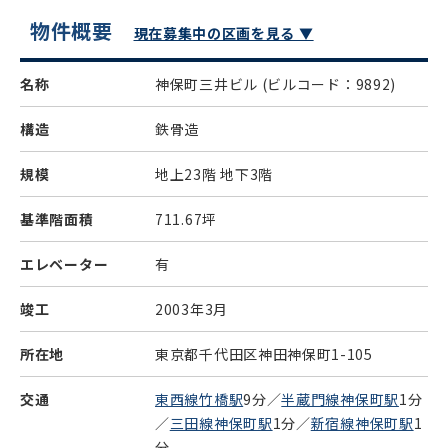
物件概要
現在募集中の区画を見る ▼
名称
神保町三井ビル
(ビルコード：9892)
構造
鉄骨造
規模
地上23階 地下3階
基準階面積
711.67坪
エレベーター
有
竣工
2003年3月
所在地
東京都千代田区神田神保町1-105
交通
東西線竹橋駅
9分／
半蔵門線神保町駅
1分
／
三田線神保町駅
1分／
新宿線神保町駅
1
分