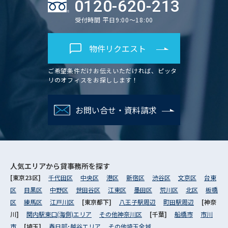
0120-620-213
受付時間 平日9:00～18:00
物件リクエスト
ご希望条件だけお伝えいただければ、ピッタ
リのオフィスをお探しします！
お問い合せ・資料請求
人気エリアから
貸事務所を探す
[東京23区]
千代田区
中央区
港区
新宿区
渋谷区
文京区
台東
区
目黒区
中野区
世田谷区
江東区
墨田区
荒川区
北区
板橋
区
練馬区
江戸川区
[東京都下]
八王子駅周辺
町田駅周辺
[神奈
川]
関内駅東口(海側)エリア
その他神奈川区
[千葉]
船橋市
市川
市
[埼玉]
春日部･越谷エリア
その他埼玉全域