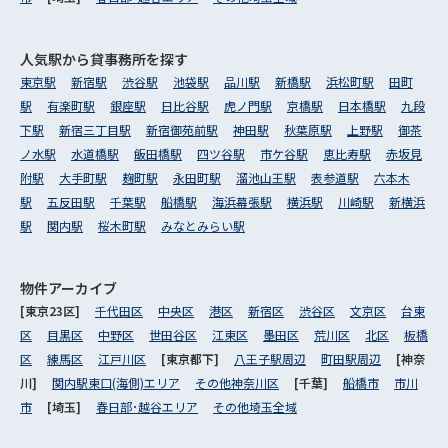
人気駅から
貸事務所を探す
東京駅
新宿駅
渋谷駅
池袋駅
品川駅
新橋駅
浜松町駅
田町
駅
有楽町駅
銀座駅
日比谷駅
虎ノ門駅
京橋駅
日本橋駅
九段
下駅
新宿三丁目駅
新宿御苑前駅
神田駅
秋葉原駅
上野駅
御茶
ノ水駅
水道橋駅
飯田橋駅
四ツ谷駅
市ケ谷駅
恵比寿駅
赤坂見
附駅
大手町駅
麹町駅
永田町駅
溜池山王駅
表参道駅
六本木
駅
五反田駅
千葉駅
船橋駅
海浜幕張駅
横浜駅
川崎駅
新横浜
駅
関内駅
桜木町駅
みなとみらい駅
物件アーカイブ
[東京23区]
千代田区
中央区
港区
新宿区
渋谷区
文京区
台東
区
目黒区
中野区
世田谷区
江東区
墨田区
荒川区
北区
板橋
区
練馬区
江戸川区
[東京都下]
八王子駅周辺
町田駅周辺
[神奈
川]
関内駅東口(海側)エリア
その他神奈川区
[千葉]
船橋市
市川
市
[埼玉]
春日部･越谷エリア
その他埼玉全域