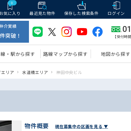
0
お気に入り
最近見た物件
保存した
検索条件
ログイン
仲介実績
01
件突破！
【受付時間
路線・駅から探す
路線マップから探す
地図から探す
町エリア
水道橋エリア
神田中央ビル
物件概要
現在募集中の区画を見る ▼