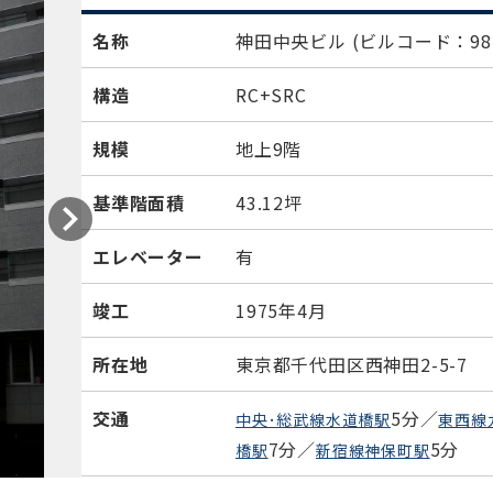
名称
神田中央ビル
(ビルコード：985
構造
RC+SRC
規模
地上9階
基準階面積
43.12坪
エレベーター
有
竣工
1975年4月
所在地
東京都千代田区西神田2-5-7
交通
5分／
中央･総武線水道橋駅
東西線
7分／
5分
橋駅
新宿線神保町駅