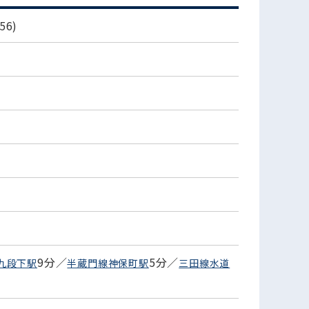
6)
9分／
5分／
九段下駅
半蔵門線神保町駅
三田線水道