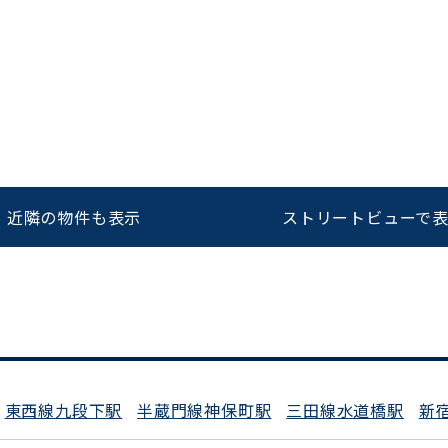
近隣の物件も表示
ストリートビューで
をお伝えいただくと
ビルコード：
172272
スムーズにご案内できます
0120-620-213
東西線九段下駅
半蔵門線神保町駅
三田線水道橋駅
新
平日 9:00〜18:00