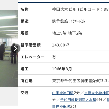
名称
神田大木ビル
(ビルコード：984
構造
鉄骨鉄筋ｺﾝｸﾘｰﾄ造
規模
地上9階 地下2階
基準階面積
143.00坪
エレベーター
有
竣工
1966年8月
所在地
東京都千代田区神田鍛冶町3-3-
交通
2分／
山手線神田駅
京浜東北線神
分／
6分／
千代田線新御茶ノ水駅
2分
快速神田駅