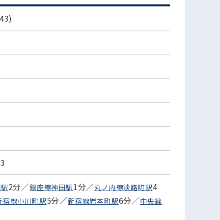
3)
3
2分／
1分／
4
田駅
銀座線神田駅
丸ノ内線淡路町駅
5分／
6分／
新宿線小川町駅
新宿線岩本町駅
中央線