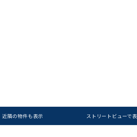
をお伝えいただくと
ビルコード：
172272
スムーズにご案内できます
0120-620-213
平日 9:00〜18:00
近隣の物件も表示
ストリートビューで