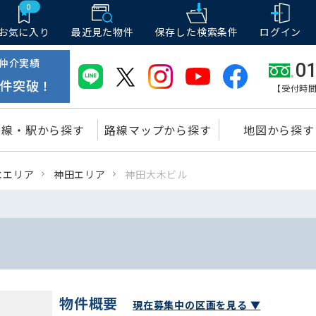
0
お気に入り
最近見た物件
保存した
検索条件
ログイン
仲介実績
01
件突破！
【受付時間
路線・駅から探す
路線マップから探す
地図から探す
水エリア
神田エリア
神田大木ビル
物件概要
現在募集中の区画を見る ▼