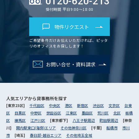
0120-620-213
受付時間 平日9:00～18:00
物件リクエスト
ご希望条件だけお伝えいただければ、ピッタ
リのオフィスをお探しします！
お問い合せ・資料請求
人気エリアから
貸事務所を探す
[東京23区]
千代田区
中央区
港区
新宿区
渋谷区
文京区
台東
区
目黒区
中野区
世田谷区
江東区
墨田区
荒川区
北区
板橋
区
練馬区
江戸川区
[東京都下]
八王子駅周辺
町田駅周辺
[神奈
川]
関内駅東口(海側)エリア
その他神奈川区
[千葉]
船橋市
市川
市
[埼玉]
春日部･越谷エリア
その他埼玉全域