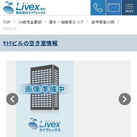
MENU
TOP
川崎市主要部
厚木・相模原エリア
愛甲郡愛川町
ｻﾄｳビル
ｻﾄｳビルの空き室情報