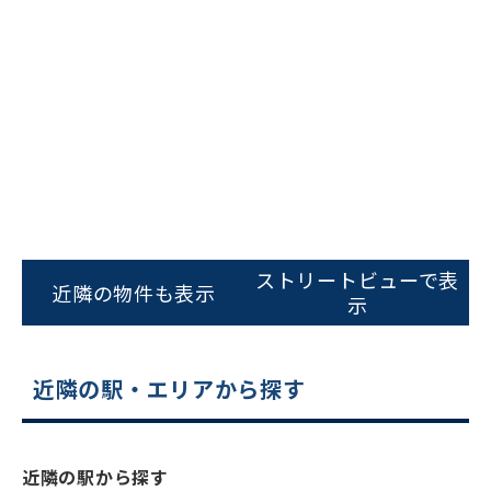
ビルコード：
172272
をお伝えいただくと
ストリートビューで表
スムーズにご案内できます
近隣の物件も表示
示
0120-620-213
平日 9:00〜18:00
近隣の駅・エリアから探す
電話でお問い合わせ
近隣の駅から探す