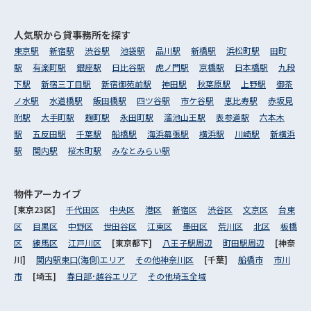
人気駅から
貸事務所を探す
東京駅
新宿駅
渋谷駅
池袋駅
品川駅
新橋駅
浜松町駅
田町
駅
有楽町駅
銀座駅
日比谷駅
虎ノ門駅
京橋駅
日本橋駅
九段
下駅
新宿三丁目駅
新宿御苑前駅
神田駅
秋葉原駅
上野駅
御茶
ノ水駅
水道橋駅
飯田橋駅
四ツ谷駅
市ケ谷駅
恵比寿駅
赤坂見
附駅
大手町駅
麹町駅
永田町駅
溜池山王駅
表参道駅
六本木
駅
五反田駅
千葉駅
船橋駅
海浜幕張駅
横浜駅
川崎駅
新横浜
駅
関内駅
桜木町駅
みなとみらい駅
物件アーカイブ
[東京23区]
千代田区
中央区
港区
新宿区
渋谷区
文京区
台東
区
目黒区
中野区
世田谷区
江東区
墨田区
荒川区
北区
板橋
区
練馬区
江戸川区
[東京都下]
八王子駅周辺
町田駅周辺
[神奈
川]
関内駅東口(海側)エリア
その他神奈川区
[千葉]
船橋市
市川
市
[埼玉]
春日部･越谷エリア
その他埼玉全域