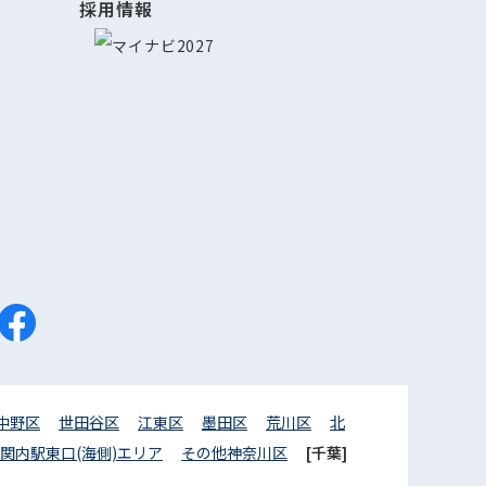
採用情報
中野区
世田谷区
江東区
墨田区
荒川区
北
関内駅東口(海側)エリア
その他神奈川区
[千葉]