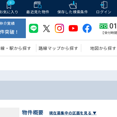
0
お気に入り
最近見た物件
保存した
検索条件
ログイン
仲介実績
01
件突破！
【受付時間
路線・駅から探す
路線マップから探す
地図から探す
物件概要
現在募集中の区画を見る ▼