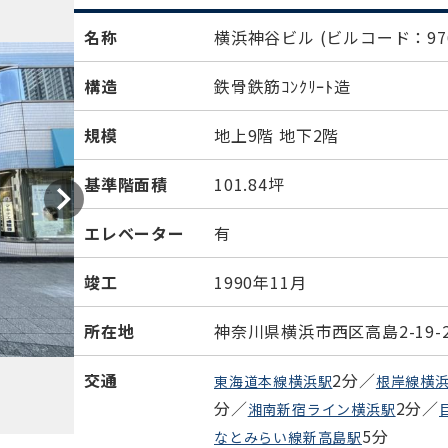
名称
横浜神谷ビル
(ビルコード：976
構造
鉄骨鉄筋ｺﾝｸﾘｰﾄ造
規模
地上9階 地下2階
基準階面積
101.84坪
エレベーター
有
竣工
1990年11月
所在地
神奈川県横浜市西区高島2-19-
交通
2分／
東海道本線横浜駅
根岸線横
分／
2分／
湘南新宿ライン横浜駅
5分
なとみらい線新高島駅