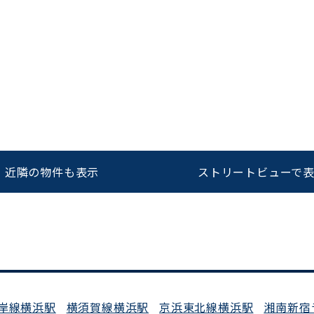
をお伝えいただくと
ビルコード：
172272
スムーズにご案内できます
0120-620-213
近隣の物件も表示
ストリートビューで
平日 9:00〜18:00
岸線横浜駅
横須賀線横浜駅
京浜東北線横浜駅
湘南新宿