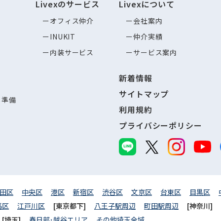
Livexのサービス
Livexについて
オフィス仲介
会社案内
INUKIT
仲介実績
内装サービス
サービス案内
新着情報
サイトマップ
し準備
利用規約
プライバシーポリシー
田区
中央区
港区
新宿区
渋谷区
文京区
台東区
目黒区
馬区
江戸川区
[東京都下]
八王子駅周辺
町田駅周辺
[神奈川]
[埼玉]
春日部･越谷エリア
その他埼玉全域