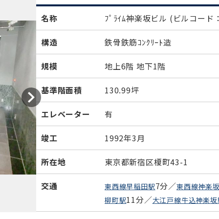
名称
ﾌﾟﾗｲﾑ神楽坂ビル
(ビルコード：
構造
鉄骨鉄筋ｺﾝｸﾘｰﾄ造
規模
地上6階 地下1階
基準階面積
130.99坪
エレベーター
有
竣工
1992年3月
所在地
東京都新宿区榎町43-1
交通
7分／
東西線早稲田駅
東西線神楽
11分／
柳町駅
大江戸線牛込神楽坂