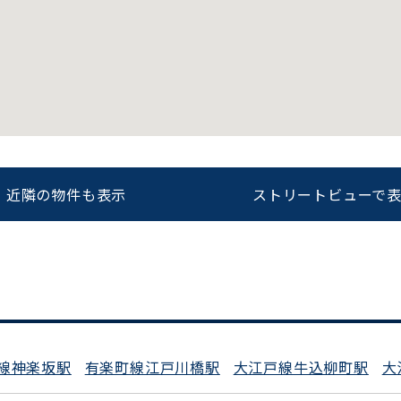
をお伝えいただくと
ビルコード：
172272
スムーズにご案内できます
0120-620-213
近隣の物件も表示
ストリートビューで
平日 9:00〜18:00
線神楽坂駅
有楽町線江戸川橋駅
大江戸線牛込柳町駅
大