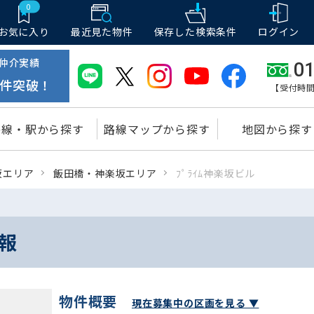
0
お気に入り
最近見た物件
保存した
検索条件
ログイン
仲介実績
01
件突破！
【受付時間
路線・駅から探す
路線マップから探す
地図から探す
坂エリア
飯田橋・神楽坂エリア
ﾌﾟﾗｲﾑ神楽坂ビル
情報
物件概要
現在募集中の区画を見る ▼