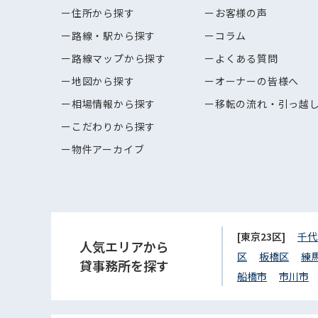
住所から探す
お客様の声
路線・駅から探す
コラム
路線マップから探す
よくある質問
地図から探す
オーナーの皆様へ
相場情報から探す
移転の流れ・引っ越
こだわりから探す
物件アーカイブ
[東京23区]
千代
人気エリアから
区
板橋区
練
貸事務所を探す
船橋市
市川市