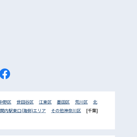
中野区
世田谷区
江東区
墨田区
荒川区
北
関内駅東口(海側)エリア
その他神奈川区
[千葉]