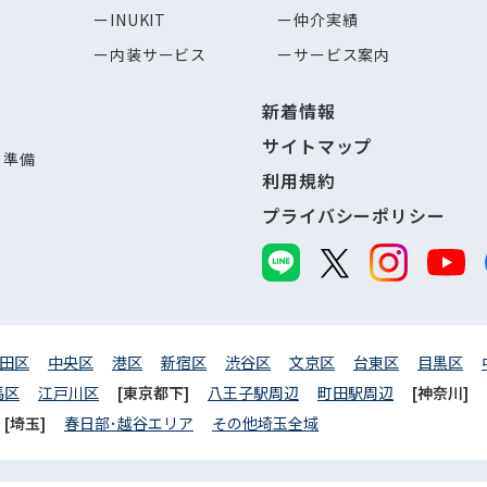
INUKIT
仲介実績
内装サービス
サービス案内
新着情報
サイトマップ
し準備
利用規約
プライバシーポリシー
田区
中央区
港区
新宿区
渋谷区
文京区
台東区
目黒区
馬区
江戸川区
[東京都下]
八王子駅周辺
町田駅周辺
[神奈川]
[埼玉]
春日部･越谷エリア
その他埼玉全域