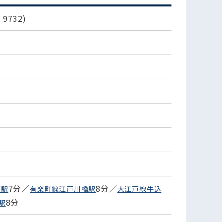
9732)
7分／
8分／
坂駅
有楽町線江戸川橋駅
大江戸線牛込
8分
駅