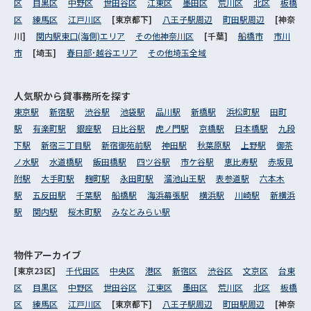
区
目黒区
中野区
世田谷区
江東区
墨田区
荒川区
北区
板橋
区
練馬区
江戸川区
[東京都下]
八王子駅周辺
町田駅周辺
[神奈
川]
関内駅東口(海側)エリア
その他神奈川区
[千葉]
船橋市
市川
市
[埼玉]
春日部･越谷エリア
その他埼玉全域
人気駅から
貸事務所を探す
東京駅
新宿駅
渋谷駅
池袋駅
品川駅
新橋駅
浜松町駅
田町
駅
有楽町駅
銀座駅
日比谷駅
虎ノ門駅
京橋駅
日本橋駅
九段
下駅
新宿三丁目駅
新宿御苑前駅
神田駅
秋葉原駅
上野駅
御茶
ノ水駅
水道橋駅
飯田橋駅
四ツ谷駅
市ケ谷駅
恵比寿駅
赤坂見
附駅
大手町駅
麹町駅
永田町駅
溜池山王駅
表参道駅
六本木
駅
五反田駅
千葉駅
船橋駅
海浜幕張駅
横浜駅
川崎駅
新横浜
駅
関内駅
桜木町駅
みなとみらい駅
物件アーカイブ
[東京23区]
千代田区
中央区
港区
新宿区
渋谷区
文京区
台東
区
目黒区
中野区
世田谷区
江東区
墨田区
荒川区
北区
板橋
区
練馬区
江戸川区
[東京都下]
八王子駅周辺
町田駅周辺
[神奈