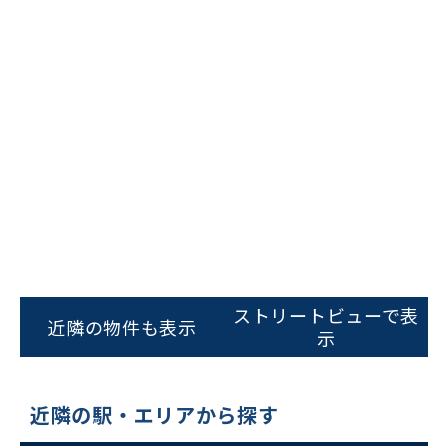
ビルコード：
172272
をお伝えいただくと
スムーズにご案内できます
ストリートビューで表
近隣の物件も表示
示
0120-620-213
平日 9:00〜18:00
近隣の駅・エリアから探す
電話でお問い合わせ