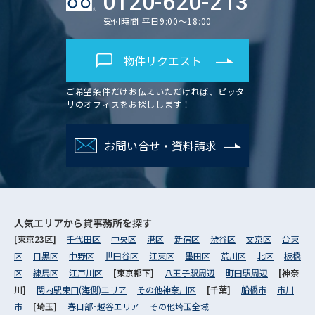
0120-620-213
受付時間 平日9:00～18:00
物件リクエスト
ご希望条件だけお伝えいただければ、ピッタ
リのオフィスをお探しします！
お問い合せ・資料請求
人気エリアから
貸事務所を探す
[東京23区]
千代田区
中央区
港区
新宿区
渋谷区
文京区
台東
区
目黒区
中野区
世田谷区
江東区
墨田区
荒川区
北区
板橋
区
練馬区
江戸川区
[東京都下]
八王子駅周辺
町田駅周辺
[神奈
川]
関内駅東口(海側)エリア
その他神奈川区
[千葉]
船橋市
市川
市
[埼玉]
春日部･越谷エリア
その他埼玉全域