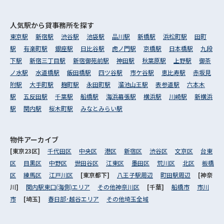
人気駅から
貸事務所を探す
東京駅
新宿駅
渋谷駅
池袋駅
品川駅
新橋駅
浜松町駅
田町
駅
有楽町駅
銀座駅
日比谷駅
虎ノ門駅
京橋駅
日本橋駅
九段
下駅
新宿三丁目駅
新宿御苑前駅
神田駅
秋葉原駅
上野駅
御茶
ノ水駅
水道橋駅
飯田橋駅
四ツ谷駅
市ケ谷駅
恵比寿駅
赤坂見
附駅
大手町駅
麹町駅
永田町駅
溜池山王駅
表参道駅
六本木
駅
五反田駅
千葉駅
船橋駅
海浜幕張駅
横浜駅
川崎駅
新横浜
駅
関内駅
桜木町駅
みなとみらい駅
物件アーカイブ
[東京23区]
千代田区
中央区
港区
新宿区
渋谷区
文京区
台東
区
目黒区
中野区
世田谷区
江東区
墨田区
荒川区
北区
板橋
区
練馬区
江戸川区
[東京都下]
八王子駅周辺
町田駅周辺
[神奈
川]
関内駅東口(海側)エリア
その他神奈川区
[千葉]
船橋市
市川
市
[埼玉]
春日部･越谷エリア
その他埼玉全域