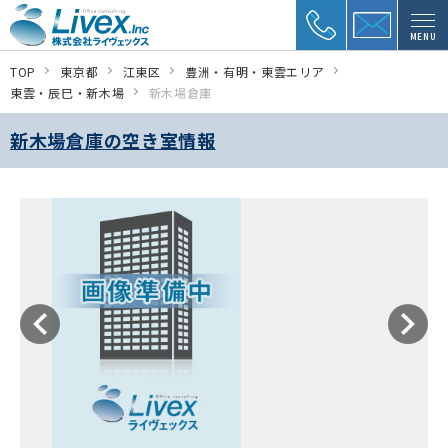
MENU
TOP
東京都
江東区
豊洲・有明・東雲エリア
東雲・辰巳・新木場
新木場倉庫
新木場倉庫の空き室情報