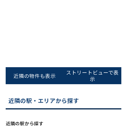
ビルコード：
172272
をお伝えいただくと
ストリートビューで表
スムーズにご案内できます
近隣の物件も表示
示
0120-620-213
平日 9:00〜18:00
近隣の駅・エリアから探す
電話でお問い合わせ
近隣の駅から探す