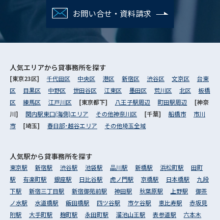
お問い合せ・資料請求
人気エリアから
貸事務所を探す
[東京23区]
千代田区
中央区
港区
新宿区
渋谷区
文京区
台東
区
目黒区
中野区
世田谷区
江東区
墨田区
荒川区
北区
板橋
区
練馬区
江戸川区
[東京都下]
八王子駅周辺
町田駅周辺
[神奈
川]
関内駅東口(海側)エリア
その他神奈川区
[千葉]
船橋市
市川
市
[埼玉]
春日部･越谷エリア
その他埼玉全域
人気駅から
貸事務所を探す
東京駅
新宿駅
渋谷駅
池袋駅
品川駅
新橋駅
浜松町駅
田町
駅
有楽町駅
銀座駅
日比谷駅
虎ノ門駅
京橋駅
日本橋駅
九段
下駅
新宿三丁目駅
新宿御苑前駅
神田駅
秋葉原駅
上野駅
御茶
ノ水駅
水道橋駅
飯田橋駅
四ツ谷駅
市ケ谷駅
恵比寿駅
赤坂見
附駅
大手町駅
麹町駅
永田町駅
溜池山王駅
表参道駅
六本木