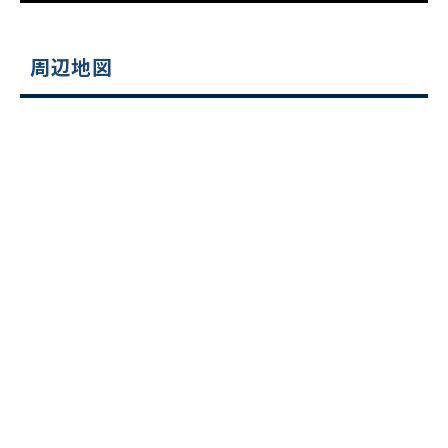
周辺地図
ビルコード：
172272
をお伝えいただくと
スムーズにご案内できます
0120-620-213
平日 9:00〜18:00
電話でお問い合わせ
フォームでお問い合わせ