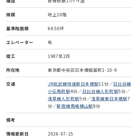
構造
鉄骨鉄筋ｺﾝｸﾘｰﾄ造
規模
地上10階
基準階面積
64.50坪
エレベーター
有
竣工
1987年2月
所在地
東京都中央区日本橋堀留町1-10-9
交通
JR総武線快速新日本橋駅
11分／
日比谷線
小伝馬町駅
4分／
日比谷線人形町駅
5分／
浅草線人形町駅
5分／
浅草線東日本橋駅
7
分／
新宿線馬喰横山駅
8分
備考
情報更新日
2026-07-15