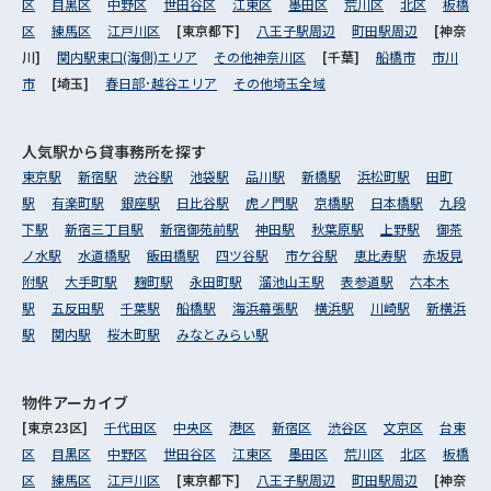
区
目黒区
中野区
世田谷区
江東区
墨田区
荒川区
北区
板橋
区
練馬区
江戸川区
[東京都下]
八王子駅周辺
町田駅周辺
[神奈
川]
関内駅東口(海側)エリア
その他神奈川区
[千葉]
船橋市
市川
市
[埼玉]
春日部･越谷エリア
その他埼玉全域
人気駅から
貸事務所を探す
東京駅
新宿駅
渋谷駅
池袋駅
品川駅
新橋駅
浜松町駅
田町
駅
有楽町駅
銀座駅
日比谷駅
虎ノ門駅
京橋駅
日本橋駅
九段
下駅
新宿三丁目駅
新宿御苑前駅
神田駅
秋葉原駅
上野駅
御茶
ノ水駅
水道橋駅
飯田橋駅
四ツ谷駅
市ケ谷駅
恵比寿駅
赤坂見
附駅
大手町駅
麹町駅
永田町駅
溜池山王駅
表参道駅
六本木
駅
五反田駅
千葉駅
船橋駅
海浜幕張駅
横浜駅
川崎駅
新横浜
駅
関内駅
桜木町駅
みなとみらい駅
物件アーカイブ
[東京23区]
千代田区
中央区
港区
新宿区
渋谷区
文京区
台東
区
目黒区
中野区
世田谷区
江東区
墨田区
荒川区
北区
板橋
区
練馬区
江戸川区
[東京都下]
八王子駅周辺
町田駅周辺
[神奈