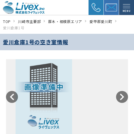
MENU
TOP
川崎市主要部
厚木・相模原エリア
愛甲郡愛川町
愛川倉庫1号
愛川倉庫1号の空き室情報