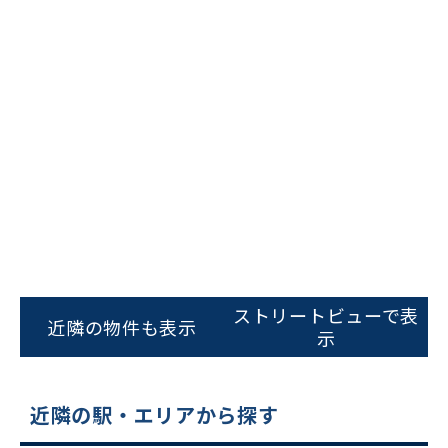
ビルコード：
172272
をお伝えいただくと
スムーズにご案内できます
ストリートビューで表
近隣の物件も表示
示
0120-620-213
平日 9:00〜18:00
近隣の駅・エリアから探す
電話でお問い合わせ