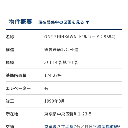
物件概要
現在募集中の区画を見る ▼
名称
ONE SHINKAWA
(ビルコード：9584)
構造
鉄骨鉄筋ｺﾝｸﾘｰﾄ造
規模
地上14階 地下1階
基準階面積
174.23坪
エレベーター
有
竣工
1990年8月
所在地
東京都中央区新川1-23-5
交通
京葉線八丁堀駅
7分／
日比谷線茅場町駅
6