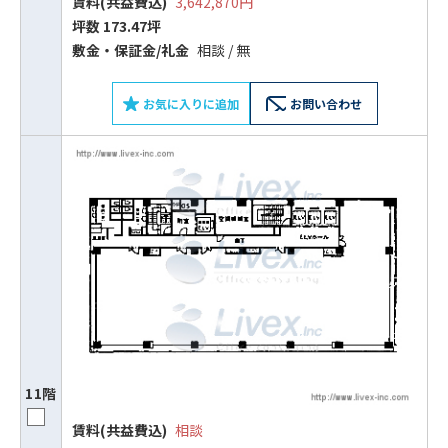
賃料(共益費込)
3,642,870円
坪数 173.47坪
敷⾦‧保証⾦/礼⾦
相談 / 無
お気に入りに追加
お問い合わせ
11階
ビルコード：
172272
賃料(共益費込)
相談