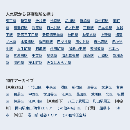
人気駅から
貸事務所を探す
東京駅
新宿駅
渋谷駅
池袋駅
品川駅
新橋駅
浜松町駅
田町
駅
有楽町駅
銀座駅
日比谷駅
虎ノ門駅
京橋駅
日本橋駅
九段
下駅
新宿三丁目駅
新宿御苑前駅
神田駅
秋葉原駅
上野駅
御茶
ノ水駅
水道橋駅
飯田橋駅
四ツ谷駅
市ケ谷駅
恵比寿駅
赤坂見
附駅
大手町駅
麹町駅
永田町駅
溜池山王駅
表参道駅
六本木
駅
五反田駅
千葉駅
船橋駅
海浜幕張駅
横浜駅
川崎駅
新横浜
駅
関内駅
桜木町駅
みなとみらい駅
物件アーカイブ
[東京23区]
千代田区
中央区
港区
新宿区
渋谷区
文京区
台東
区
目黒区
中野区
世田谷区
江東区
墨田区
荒川区
北区
板橋
区
練馬区
江戸川区
[東京都下]
八王子駅周辺
町田駅周辺
[神奈
川]
関内駅東口(海側)エリア
その他神奈川区
[千葉]
船橋市
市川
市
[埼玉]
春日部･越谷エリア
その他埼玉全域