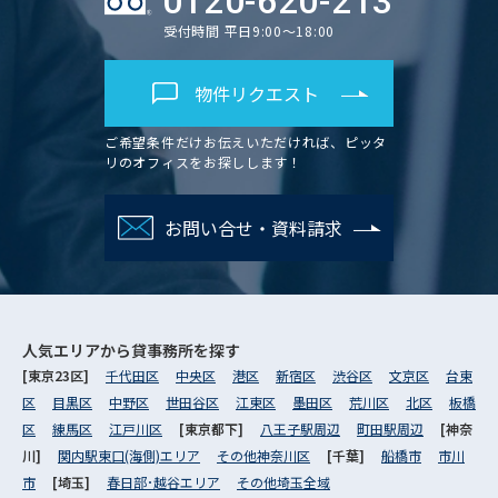
0120-620-213
受付時間 平日9:00～18:00
物件リクエスト
ご希望条件だけお伝えいただければ、ピッタ
リのオフィスをお探しします！
お問い合せ・資料請求
人気エリアから
貸事務所を探す
[東京23区]
千代田区
中央区
港区
新宿区
渋谷区
文京区
台東
区
目黒区
中野区
世田谷区
江東区
墨田区
荒川区
北区
板橋
区
練馬区
江戸川区
[東京都下]
八王子駅周辺
町田駅周辺
[神奈
川]
関内駅東口(海側)エリア
その他神奈川区
[千葉]
船橋市
市川
市
[埼玉]
春日部･越谷エリア
その他埼玉全域