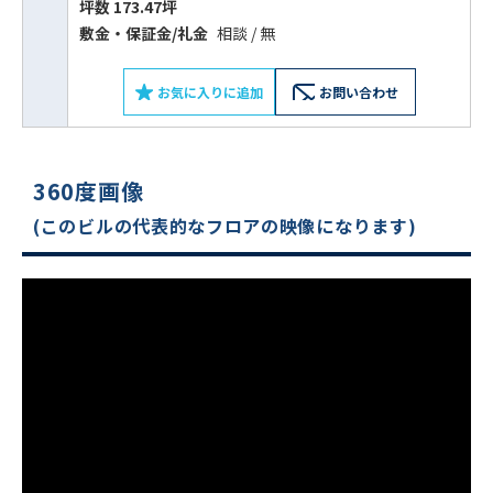
をお伝えいただくと
坪数 173.47坪
スムーズにご案内できます
敷⾦‧保証⾦/礼⾦
相談 / 無
0120-620-213
お気に入りに追加
お問い合わせ
平日 9:00〜18:00
360度画像
電話でお問い合わせ
(このビルの代表的なフロアの映像になります)
フォームでお問い合わせ