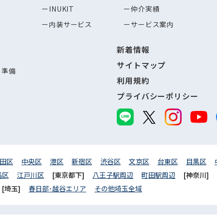
INUKIT
仲介実績
内装サービス
サービス案内
新着情報
サイトマップ
し準備
利用規約
プライバシーポリシー
田区
中央区
港区
新宿区
渋谷区
文京区
台東区
目黒区
馬区
江戸川区
[東京都下]
八王子駅周辺
町田駅周辺
[神奈川]
[埼玉]
春日部･越谷エリア
その他埼玉全域