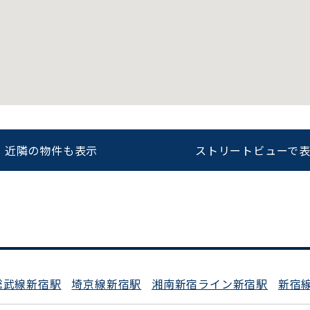
をお伝えいただくと
ビルコード：
172272
スムーズにご案内できます
0120-620-213
近隣の物件も表示
ストリートビューで
平日 9:00〜18:00
総武線新宿駅
埼京線新宿駅
湘南新宿ライン新宿駅
新宿