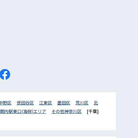
中野区
世田谷区
江東区
墨田区
荒川区
北
関内駅東口(海側)エリア
その他神奈川区
[千葉]