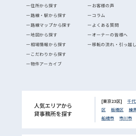
住所から探す
お客様の声
路線・駅から探す
コラム
路線マップから探す
よくある質問
地図から探す
オーナーの皆様へ
相場情報から探す
移転の流れ・引っ越
こだわりから探す
物件アーカイブ
[東京23区]
千代
人気エリアから
区
板橋区
練
貸事務所を探す
船橋市
市川市