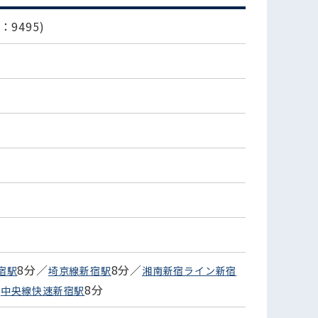
9495)
8分／
8分／
宿駅
埼京線新宿駅
湘南新宿ライン新宿
／
8分
中央線快速新宿駅