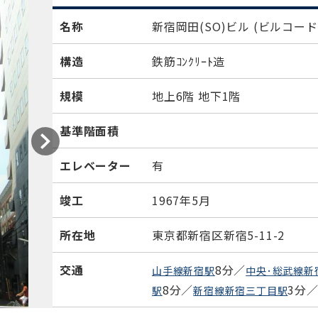
名称
新宿岡田(SO)ビル
(ビルコード：
構造
鉄筋ｺﾝｸﾘｰﾄ造
規模
地上6階 地下1階
基準階面積
エレベーター
有
竣工
1967年5月
所在地
東京都新宿区新宿5-11-2
交通
8分／
山手線新宿駅
中央･総武線新
8分／
3分
駅
新宿線新宿三丁目駅