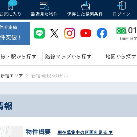
0
お気に入り
最近見た物件
保存した
検索条件
ログイン
仲介実績
01
件突破！
【受付時間
路線・駅から探す
路線マップから探す
地図から探す
新宿エリア
新宿岡田(SO)ビル
情報
物件概要
現在募集中の区画を見る ▼