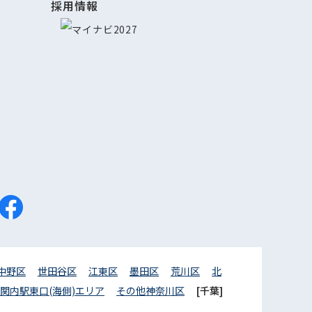
採用情報
中野区
世田谷区
江東区
墨田区
荒川区
北
関内駅東口(海側)エリア
その他神奈川区
[千葉]