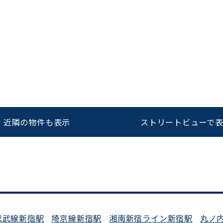
をお伝えいただくと
ビルコード：
172272
スムーズにご案内できます
0120-620-213
近隣の物件も表示
ストリートビューで
平日 9:00〜18:00
総武線新宿駅
埼京線新宿駅
湘南新宿ライン新宿駅
丸ノ