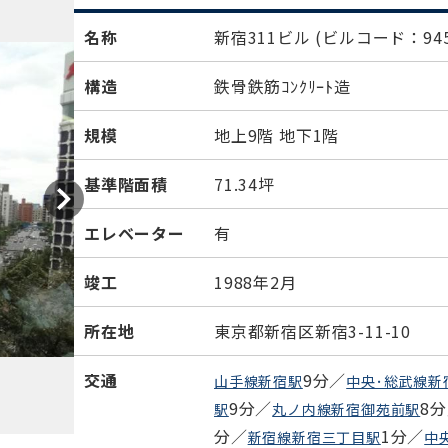
名称
新宿311ビル
(ビルコード：945
構造
鉄骨鉄筋ｺﾝｸﾘｰﾄ造
規模
地上9階 地下1階
基準階面積
71.34坪
エレベーター
有
竣工
1988年2月
所在地
東京都新宿区新宿3-11-10
交通
9分／
山手線新宿駅
中央･総武線新
9分／
8
駅
丸ノ内線新宿御苑前駅
分／
1分／
新宿線新宿三丁目駅
中