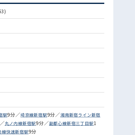
3)
9分／
9分／
宿駅
埼京線新宿駅
湘南新宿ライン新宿
分／
9分／
1
丸ノ内線新宿駅
副都心線新宿三丁目駅
9分
央線快速新宿駅