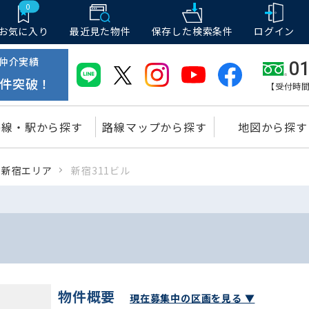
0
お気に入り
最近見た物件
保存した
検索条件
ログイン
仲介実績
01
件突破！
【受付時間
路線・駅から探す
路線マップから探す
地図から探す
新宿エリア
新宿311ビル
物件概要
現在募集中の区画を見る ▼