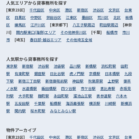
人気エリアから
貸事務所を探す
[東京23区]
千代田区
中央区
港区
新宿区
渋谷区
文京区
台東
区
目黒区
中野区
世田谷区
江東区
墨田区
荒川区
北区
板橋
区
練馬区
江戸川区
[東京都下]
八王子駅周辺
町田駅周辺
[神奈
川]
関内駅東口(海側)エリア
その他神奈川区
[千葉]
船橋市
市川
市
[埼玉]
春日部･越谷エリア
その他埼玉全域
人気駅から
貸事務所を探す
東京駅
新宿駅
渋谷駅
池袋駅
品川駅
新橋駅
浜松町駅
田町
駅
有楽町駅
銀座駅
日比谷駅
虎ノ門駅
京橋駅
日本橋駅
九段
下駅
新宿三丁目駅
新宿御苑前駅
神田駅
秋葉原駅
上野駅
御茶
ノ水駅
水道橋駅
飯田橋駅
四ツ谷駅
市ケ谷駅
恵比寿駅
赤坂見
附駅
大手町駅
麹町駅
永田町駅
溜池山王駅
表参道駅
六本木
駅
五反田駅
千葉駅
船橋駅
海浜幕張駅
横浜駅
川崎駅
新横浜
駅
関内駅
桜木町駅
みなとみらい駅
物件アーカイブ
[東京23区]
千代田区
中央区
港区
新宿区
渋谷区
文京区
台東