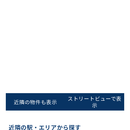
ビルコード：
172272
をお伝えいただくと
スムーズにご案内できます
ストリートビューで表
近隣の物件も表示
示
0120-620-213
平日 9:00〜18:00
近隣の駅・エリアから探す