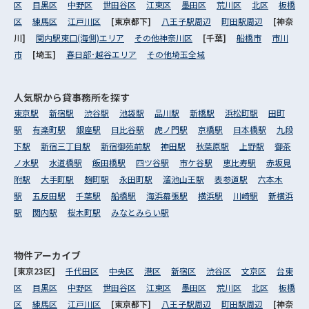
区
目黒区
中野区
世田谷区
江東区
墨田区
荒川区
北区
板橋
区
練馬区
江戸川区
[東京都下]
八王子駅周辺
町田駅周辺
[神奈
川]
関内駅東口(海側)エリア
その他神奈川区
[千葉]
船橋市
市川
市
[埼玉]
春日部･越谷エリア
その他埼玉全域
人気駅から
貸事務所を探す
東京駅
新宿駅
渋谷駅
池袋駅
品川駅
新橋駅
浜松町駅
田町
駅
有楽町駅
銀座駅
日比谷駅
虎ノ門駅
京橋駅
日本橋駅
九段
下駅
新宿三丁目駅
新宿御苑前駅
神田駅
秋葉原駅
上野駅
御茶
ノ水駅
水道橋駅
飯田橋駅
四ツ谷駅
市ケ谷駅
恵比寿駅
赤坂見
附駅
大手町駅
麹町駅
永田町駅
溜池山王駅
表参道駅
六本木
駅
五反田駅
千葉駅
船橋駅
海浜幕張駅
横浜駅
川崎駅
新横浜
駅
関内駅
桜木町駅
みなとみらい駅
物件アーカイブ
[東京23区]
千代田区
中央区
港区
新宿区
渋谷区
文京区
台東
区
目黒区
中野区
世田谷区
江東区
墨田区
荒川区
北区
板橋
区
練馬区
江戸川区
[東京都下]
八王子駅周辺
町田駅周辺
[神奈