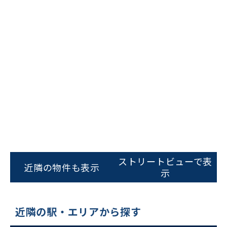
ビルコード：
172272
をお伝えいただくと
スムーズにご案内できます
ストリートビューで表
近隣の物件も表示
示
0120-620-213
平日 9:00〜18:00
近隣の駅・エリアから探す
電話でお問い合わせ