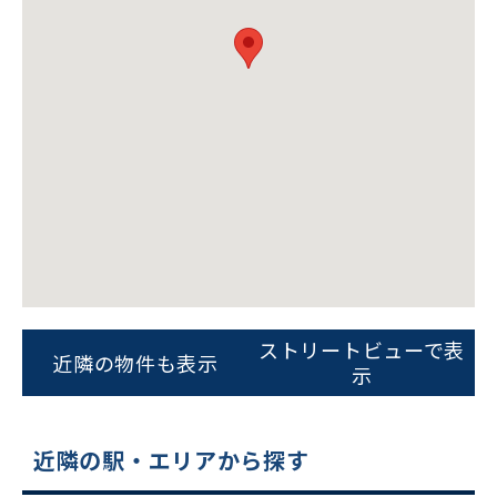
ビルコード：
172272
をお伝えいただくと
スムーズにご案内できます
ストリートビューで表
近隣の物件も表示
示
0120-620-213
平日 9:00〜18:00
近隣の駅・エリアから探す
電話でお問い合わせ