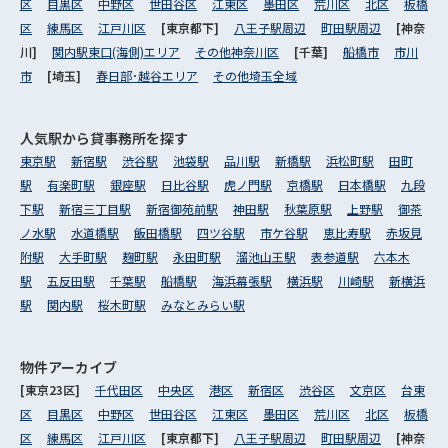
区
目黒区
中野区
世田谷区
江東区
墨田区
荒川区
北区
板橋
区
練馬区
江戸川区
[東京都下]
八王子駅周辺
町田駅周辺
[神奈
川]
関内駅東口(海側)エリア
その他神奈川区
[千葉]
船橋市
市川
市
[埼玉]
春日部･越谷エリア
その他埼玉全域
人気駅から
貸事務所を探す
東京駅
新宿駅
渋谷駅
池袋駅
品川駅
新橋駅
浜松町駅
田町
駅
有楽町駅
銀座駅
日比谷駅
虎ノ門駅
京橋駅
日本橋駅
九段
下駅
新宿三丁目駅
新宿御苑前駅
神田駅
秋葉原駅
上野駅
御茶
ノ水駅
水道橋駅
飯田橋駅
四ツ谷駅
市ケ谷駅
恵比寿駅
赤坂見
附駅
大手町駅
麹町駅
永田町駅
溜池山王駅
表参道駅
六本木
駅
五反田駅
千葉駅
船橋駅
海浜幕張駅
横浜駅
川崎駅
新横浜
駅
関内駅
桜木町駅
みなとみらい駅
物件アーカイブ
[東京23区]
千代田区
中央区
港区
新宿区
渋谷区
文京区
台東
区
目黒区
中野区
世田谷区
江東区
墨田区
荒川区
北区
板橋
区
練馬区
江戸川区
[東京都下]
八王子駅周辺
町田駅周辺
[神奈