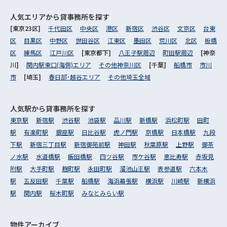
人気エリアから
貸事務所を探す
[東京23区]
千代田区
中央区
港区
新宿区
渋谷区
文京区
台東
区
目黒区
中野区
世田谷区
江東区
墨田区
荒川区
北区
板橋
区
練馬区
江戸川区
[東京都下]
八王子駅周辺
町田駅周辺
[神奈
川]
関内駅東口(海側)エリア
その他神奈川区
[千葉]
船橋市
市川
市
[埼玉]
春日部･越谷エリア
その他埼玉全域
人気駅から
貸事務所を探す
東京駅
新宿駅
渋谷駅
池袋駅
品川駅
新橋駅
浜松町駅
田町
駅
有楽町駅
銀座駅
日比谷駅
虎ノ門駅
京橋駅
日本橋駅
九段
下駅
新宿三丁目駅
新宿御苑前駅
神田駅
秋葉原駅
上野駅
御茶
ノ水駅
水道橋駅
飯田橋駅
四ツ谷駅
市ケ谷駅
恵比寿駅
赤坂見
附駅
大手町駅
麹町駅
永田町駅
溜池山王駅
表参道駅
六本木
駅
五反田駅
千葉駅
船橋駅
海浜幕張駅
横浜駅
川崎駅
新横浜
駅
関内駅
桜木町駅
みなとみらい駅
物件アーカイブ