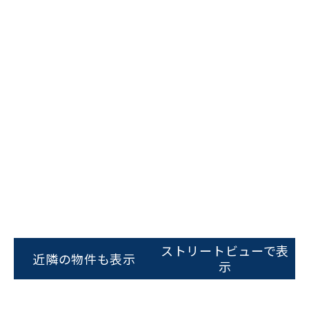
ビルコード：
172272
をお伝えいただくと
スムーズにご案内できます
ストリートビューで表
近隣の物件も表示
示
0120-620-213
平日 9:00〜18:00