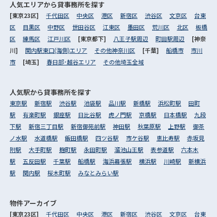
人気エリアから
貸事務所を探す
[東京23区]
千代田区
中央区
港区
新宿区
渋谷区
文京区
台東
区
目黒区
中野区
世田谷区
江東区
墨田区
荒川区
北区
板橋
区
練馬区
江戸川区
[東京都下]
八王子駅周辺
町田駅周辺
[神奈
川]
関内駅東口(海側)エリア
その他神奈川区
[千葉]
船橋市
市川
市
[埼玉]
春日部･越谷エリア
その他埼玉全域
人気駅から
貸事務所を探す
東京駅
新宿駅
渋谷駅
池袋駅
品川駅
新橋駅
浜松町駅
田町
駅
有楽町駅
銀座駅
日比谷駅
虎ノ門駅
京橋駅
日本橋駅
九段
下駅
新宿三丁目駅
新宿御苑前駅
神田駅
秋葉原駅
上野駅
御茶
ノ水駅
水道橋駅
飯田橋駅
四ツ谷駅
市ケ谷駅
恵比寿駅
赤坂見
附駅
大手町駅
麹町駅
永田町駅
溜池山王駅
表参道駅
六本木
駅
五反田駅
千葉駅
船橋駅
海浜幕張駅
横浜駅
川崎駅
新横浜
駅
関内駅
桜木町駅
みなとみらい駅
物件アーカイブ
[東京23区]
千代田区
中央区
港区
新宿区
渋谷区
文京区
台東