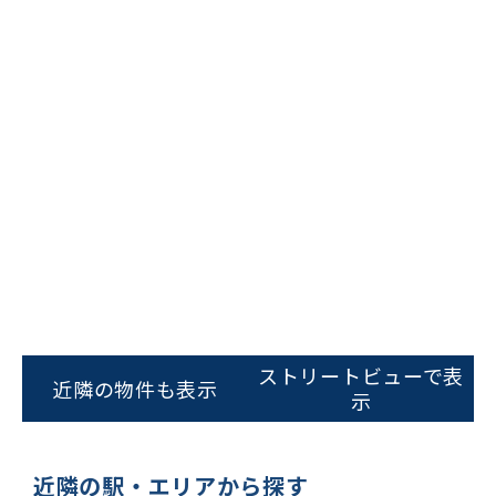
ビルコード：
172272
をお伝えいただくと
スムーズにご案内できます
ストリートビューで表
近隣の物件も表示
示
0120-620-213
平日 9:00〜18:00
近隣の駅・エリアから探す