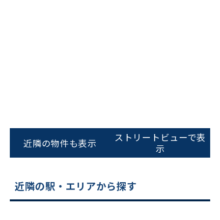
ビルコード：
172272
をお伝えいただくと
ストリートビューで表
近隣の物件も表示
スムーズにご案内できます
示
0120-620-213
近隣の駅・エリアから探す
平日 9:00〜18:00
電話でお問い合わせ