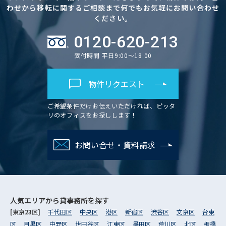
わせから移転に関するご相談まで何でもお気軽にお問い合わせ
ください。
0120-620-213
受付時間 平日9:00～18:00
物件リクエスト
ご希望条件だけお伝えいただければ、ピッタ
リのオフィスをお探しします！
お問い合せ・資料請求
人気エリアから
貸事務所を探す
[東京23区]
千代田区
中央区
港区
新宿区
渋谷区
文京区
台東
区
目黒区
中野区
世田谷区
江東区
墨田区
荒川区
北区
板橋