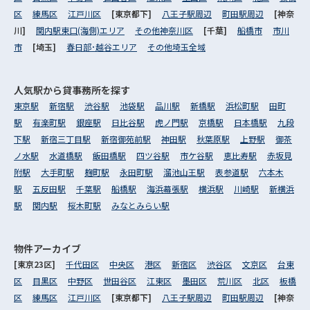
区
練馬区
江戸川区
[東京都下]
八王子駅周辺
町田駅周辺
[神奈
川]
関内駅東口(海側)エリア
その他神奈川区
[千葉]
船橋市
市川
市
[埼玉]
春日部･越谷エリア
その他埼玉全域
人気駅から
貸事務所を探す
東京駅
新宿駅
渋谷駅
池袋駅
品川駅
新橋駅
浜松町駅
田町
駅
有楽町駅
銀座駅
日比谷駅
虎ノ門駅
京橋駅
日本橋駅
九段
下駅
新宿三丁目駅
新宿御苑前駅
神田駅
秋葉原駅
上野駅
御茶
ノ水駅
水道橋駅
飯田橋駅
四ツ谷駅
市ケ谷駅
恵比寿駅
赤坂見
附駅
大手町駅
麹町駅
永田町駅
溜池山王駅
表参道駅
六本木
駅
五反田駅
千葉駅
船橋駅
海浜幕張駅
横浜駅
川崎駅
新横浜
駅
関内駅
桜木町駅
みなとみらい駅
物件アーカイブ
[東京23区]
千代田区
中央区
港区
新宿区
渋谷区
文京区
台東
区
目黒区
中野区
世田谷区
江東区
墨田区
荒川区
北区
板橋
区
練馬区
江戸川区
[東京都下]
八王子駅周辺
町田駅周辺
[神奈