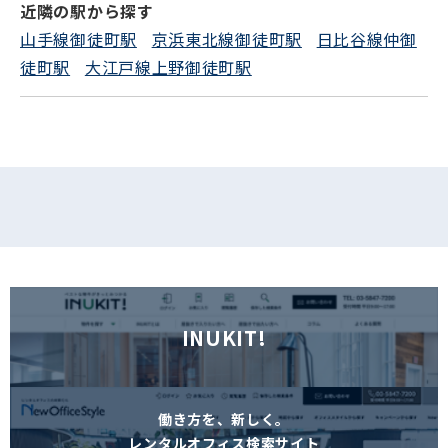
近隣の駅から探す
山手線御徒町駅
京浜東北線御徒町駅
日比谷線仲御
フォームでお問い合わせ
徒町駅
大江戸線上野御徒町駅
INUKIT!
働き方を、新しく。
レンタルオフィス検索サイト