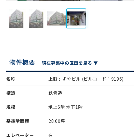
物件概要
現在募集中の区画を見る ▼
名称
上野すずやビル
(ビルコード：9196)
構造
鉄骨造
規模
地上6階 地下1階
基準階面積
28.00坪
エレベーター
有