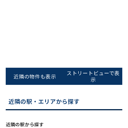
ビルコード：
172272
をお伝えいただくと
ストリートビューで表
近隣の物件も表示
スムーズにご案内できます
示
0120-620-213
近隣の駅・エリアから探す
平日 9:00〜18:00
電話でお問い合わせ
近隣の駅から探す