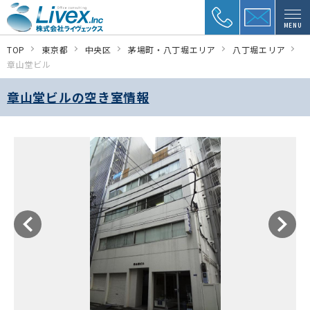
MENU
TOP
東京都
中央区
茅場町・八丁堀エリア
八丁堀エリア
章山堂ビル
章山堂ビルの空き室情報