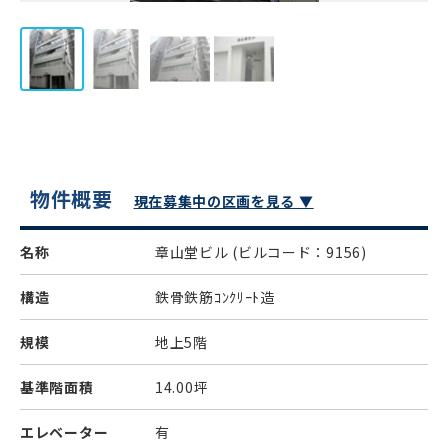
物件概要
現在募集中の区画を見る ▼
名称
章山堂ビル
(ビルコード：9156)
構造
鉄骨鉄筋ｺﾝｸﾘｰﾄ造
規模
地上5階
基準階面積
14.00坪
エレベーター
有