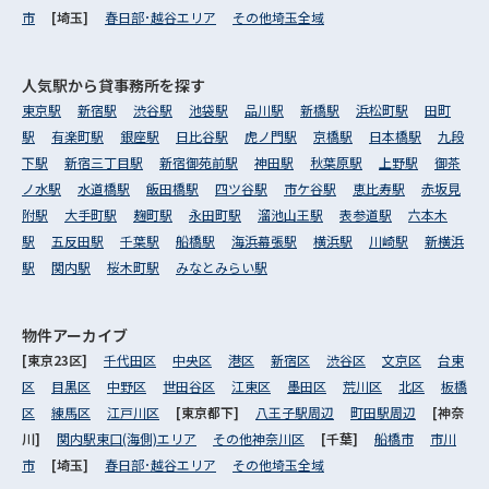
市
[埼玉]
春日部･越谷エリア
その他埼玉全域
人気駅から
貸事務所を探す
東京駅
新宿駅
渋谷駅
池袋駅
品川駅
新橋駅
浜松町駅
田町
駅
有楽町駅
銀座駅
日比谷駅
虎ノ門駅
京橋駅
日本橋駅
九段
下駅
新宿三丁目駅
新宿御苑前駅
神田駅
秋葉原駅
上野駅
御茶
ノ水駅
水道橋駅
飯田橋駅
四ツ谷駅
市ケ谷駅
恵比寿駅
赤坂見
附駅
大手町駅
麹町駅
永田町駅
溜池山王駅
表参道駅
六本木
駅
五反田駅
千葉駅
船橋駅
海浜幕張駅
横浜駅
川崎駅
新横浜
駅
関内駅
桜木町駅
みなとみらい駅
物件アーカイブ
[東京23区]
千代田区
中央区
港区
新宿区
渋谷区
文京区
台東
区
目黒区
中野区
世田谷区
江東区
墨田区
荒川区
北区
板橋
区
練馬区
江戸川区
[東京都下]
八王子駅周辺
町田駅周辺
[神奈
川]
関内駅東口(海側)エリア
その他神奈川区
[千葉]
船橋市
市川
市
[埼玉]
春日部･越谷エリア
その他埼玉全域