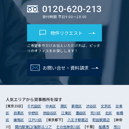
0120-620-213
受付時間 平日9:00～18:00
物件リクエスト
ご希望条件だけお伝えいただければ、ピッタ
リのオフィスをお探しします！
お問い合せ・資料請求
人気エリアから
貸事務所を探す
[東京23区]
千代田区
中央区
港区
新宿区
渋谷区
文京区
台東
区
目黒区
中野区
世田谷区
江東区
墨田区
荒川区
北区
板橋
区
練馬区
江戸川区
[東京都下]
八王子駅周辺
町田駅周辺
[神奈
川]
関内駅東口(海側)エリア
その他神奈川区
[千葉]
船橋市
市川