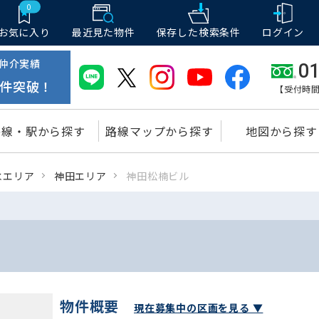
0
お気に入り
最近見た物件
保存した
検索条件
ログイン
仲介実績
01
件突破！
【受付時間
路線・駅から探す
路線マップから探す
地図から探す
水エリア
神田エリア
神田松楠ビル
物件概要
現在募集中の区画を見る ▼