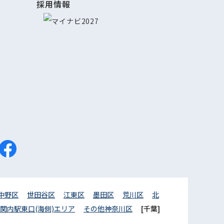
採用情報
中野区
世田谷区
江東区
墨田区
荒川区
北
関内駅東口(海側)エリア
その他神奈川区
[千葉]