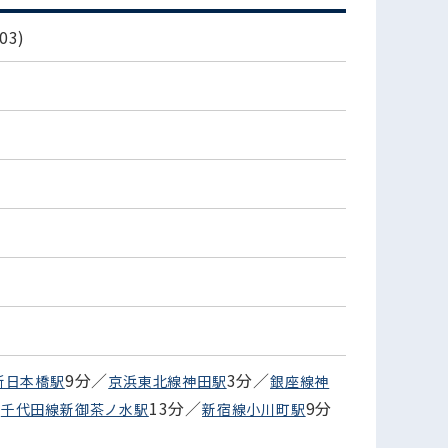
3)
9分／
3分／
新日本橋駅
京浜東北線神田駅
銀座線神
／
13分／
9分
千代田線新御茶ノ水駅
新宿線小川町駅