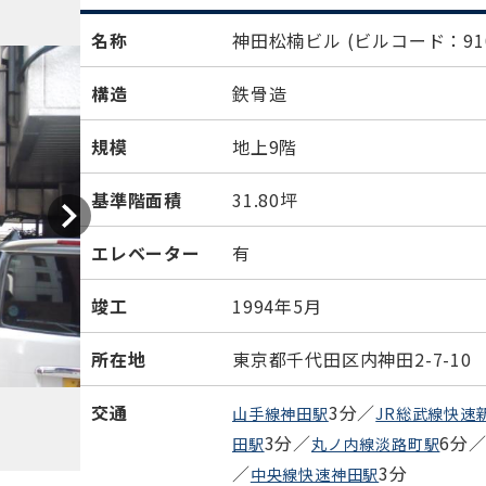
名称
神田松楠ビル
(ビルコード：910
構造
鉄骨造
規模
地上9階
基準階面積
31.80坪
エレベーター
有
竣工
1994年5月
所在地
東京都千代田区内神田2-7-10
交通
3分／
山手線神田駅
JR総武線快速
3分／
6分
田駅
丸ノ内線淡路町駅
／
3分
中央線快速神田駅