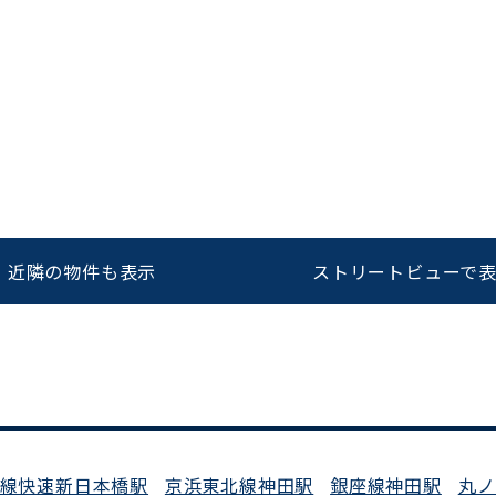
をお伝えいただくと
ビルコード：
172272
スムーズにご案内できます
0120-620-213
近隣の物件も表示
ストリートビューで
平日 9:00〜18:00
武線快速新日本橋駅
京浜東北線神田駅
銀座線神田駅
丸ノ