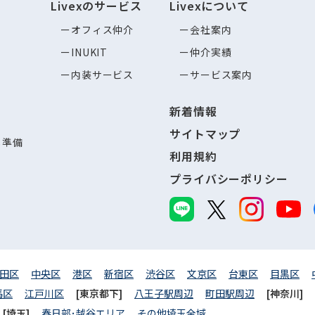
Livexのサービス
Livexについて
オフィス仲介
会社案内
INUKIT
仲介実績
内装サービス
サービス案内
新着情報
サイトマップ
し準備
利用規約
プライバシーポリシー
田区
中央区
港区
新宿区
渋谷区
文京区
台東区
目黒区
馬区
江戸川区
[東京都下]
八王子駅周辺
町田駅周辺
[神奈川]
[埼玉]
春日部･越谷エリア
その他埼玉全域