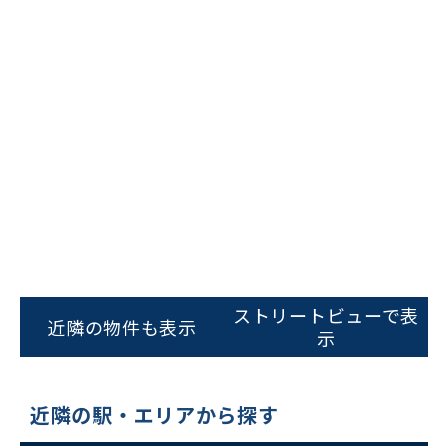
ビルコード：
172272
をお伝えいただくと
スムーズにご案内できます
ストリートビューで表
近隣の物件も表示
示
0120-620-213
平日 9:00〜18:00
近隣の駅・エリアから探す
電話でお問い合わせ