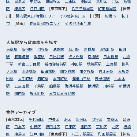
区
目黒区
中野区
世田谷区
江東区
墨田区
荒川区
北区
板橋
区
練馬区
江戸川区
[東京都下]
八王子駅周辺
町田駅周辺
[神奈
川]
関内駅東口(海側)エリア
その他神奈川区
[千葉]
船橋市
市川
市
[埼玉]
春日部･越谷エリア
その他埼玉全域
人気駅から
貸事務所を探す
東京駅
新宿駅
渋谷駅
池袋駅
品川駅
新橋駅
浜松町駅
田町
駅
有楽町駅
銀座駅
日比谷駅
虎ノ門駅
京橋駅
日本橋駅
九段
下駅
新宿三丁目駅
新宿御苑前駅
神田駅
秋葉原駅
上野駅
御茶
ノ水駅
水道橋駅
飯田橋駅
四ツ谷駅
市ケ谷駅
恵比寿駅
赤坂見
附駅
大手町駅
麹町駅
永田町駅
溜池山王駅
表参道駅
六本木
駅
五反田駅
千葉駅
船橋駅
海浜幕張駅
横浜駅
川崎駅
新横浜
駅
関内駅
桜木町駅
みなとみらい駅
物件アーカイブ
[東京23区]
千代田区
中央区
港区
新宿区
渋谷区
文京区
台東
区
目黒区
中野区
世田谷区
江東区
墨田区
荒川区
北区
板橋
区
練馬区
江戸川区
[東京都下]
八王子駅周辺
町田駅周辺
[神奈