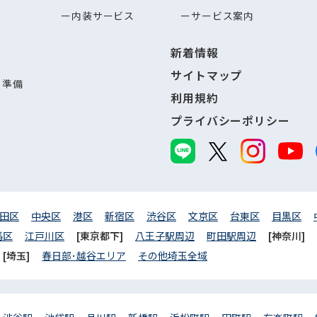
内装サービス
サービス案内
新着情報
サイトマップ
し準備
利用規約
プライバシーポリシー
田区
中央区
港区
新宿区
渋谷区
文京区
台東区
目黒区
馬区
江戸川区
[東京都下]
八王子駅周辺
町田駅周辺
[神奈川]
[埼玉]
春日部･越谷エリア
その他埼玉全域