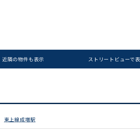
をお伝えいただくと
ビルコード：
172272
スムーズにご案内できます
0120-620-213
近隣の物件も表示
ストリートビューで
平日 9:00〜18:00
東上線成増駅