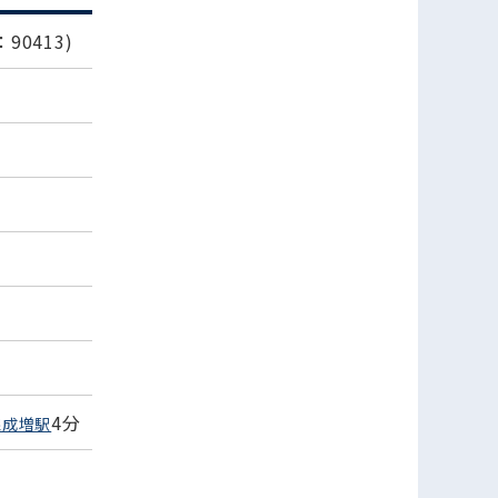
90413)
4分
線成増駅