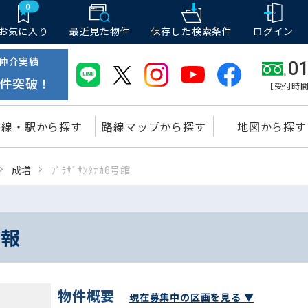
0
お気に入り
最近見た物件
保存した
検索条件
ログイン
仲介実績
01
件突破！
【受付時間
路線・駅から探す
路線マップから探す
地図から探す
成増
ﾌﾟﾗｻﾞｻﾝﾀﾅｶ6号館
情報
物件概要
現在募集中の区画を見る ▼