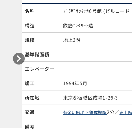
名称
ﾌﾟﾗｻﾞｻﾝﾀﾅｶ6号館
(ビルコード：
構造
鉄筋ｺﾝｸﾘｰﾄ造
規模
地上3階
基準階面積
エレベーター
竣工
1994年5月
所在地
東京都板橋区成増1-26-3
交通
2分／
有楽町線地下鉄成増駅
東上
備考