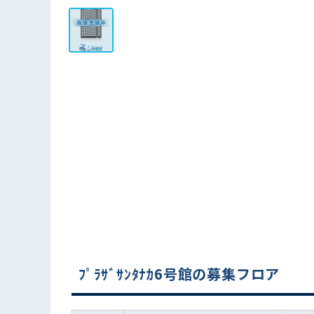
ﾌﾟﾗｻﾞｻﾝﾀﾅｶ6号館の募集フロア