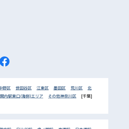
中野区
世田谷区
江東区
墨田区
荒川区
北
関内駅東口(海側)エリア
その他神奈川区
[千葉]