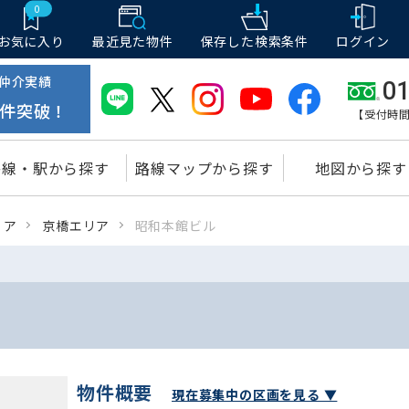
0
お気に入り
最近見た物件
保存した
検索条件
ログイン
仲介実績
01
件突破！
【受付時間
路線・駅から探す
路線マップから探す
地図から探す
リア
京橋エリア
昭和本館ビル
物件概要
現在募集中の区画を見る ▼