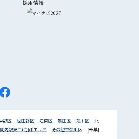
採用情報
中野区
世田谷区
江東区
墨田区
荒川区
北
関内駅東口(海側)エリア
その他神奈川区
[千葉]