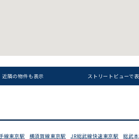
をお伝えいただくと
ビルコード：
172272
スムーズにご案内できます
0120-620-213
近隣の物件も表示
ストリートビューで
平日 9:00〜18:00
手線東京駅
横須賀線東京駅
JR総武線快速東京駅
総武本