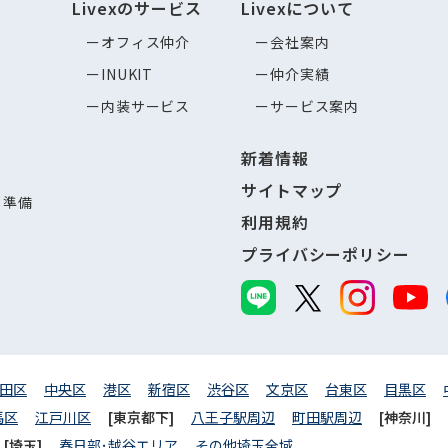
Livexのサービス
Livexについて
オフィス仲介
会社案内
INUKIT
仲介実績
内装サービス
サービス案内
新着情報
サイトマップ
し準備
利用規約
プライバシーポリシー
田区
中央区
港区
新宿区
渋谷区
文京区
台東区
目黒区
馬区
江戸川区
[東京都下]
八王子駅周辺
町田駅周辺
[神奈川]
[埼玉]
春日部･越谷エリア
その他埼玉全域