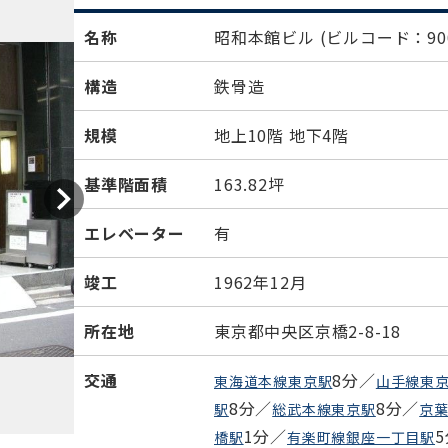
名称
昭和本館ビル
(ビルコード：900
構造
鉄骨造
規模
地上10階 地下4階
基準階面積
163.82坪
エレベーター
有
竣工
1962年12月
所在地
東京都中央区京橋2-8-18
交通
8分／
東海道本線東京駅
山手線東
8分／
8分／
駅
総武本線東京駅
京
1分／
橋駅
有楽町線銀座一丁目駅