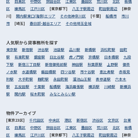
区
目黒区
中野区
世田谷区
江東区
墨田区
荒川区
北区
板橋
区
練馬区
江戸川区
[東京都下]
八王子駅周辺
町田駅周辺
[神奈
川]
関内駅東口(海側)エリア
その他神奈川区
[千葉]
船橋市
市川
市
[埼玉]
春日部･越谷エリア
その他埼玉全域
人気駅から
貸事務所を探す
東京駅
新宿駅
渋谷駅
池袋駅
品川駅
新橋駅
浜松町駅
田町
駅
有楽町駅
銀座駅
日比谷駅
虎ノ門駅
京橋駅
日本橋駅
九段
下駅
新宿三丁目駅
新宿御苑前駅
神田駅
秋葉原駅
上野駅
御茶
ノ水駅
水道橋駅
飯田橋駅
四ツ谷駅
市ケ谷駅
恵比寿駅
赤坂見
附駅
大手町駅
麹町駅
永田町駅
溜池山王駅
表参道駅
六本木
駅
五反田駅
千葉駅
船橋駅
海浜幕張駅
横浜駅
川崎駅
新横浜
駅
関内駅
桜木町駅
みなとみらい駅
物件アーカイブ
[東京23区]
千代田区
中央区
港区
新宿区
渋谷区
文京区
台東
区
目黒区
中野区
世田谷区
江東区
墨田区
荒川区
北区
板橋
区
練馬区
江戸川区
[東京都下]
八王子駅周辺
町田駅周辺
[神奈