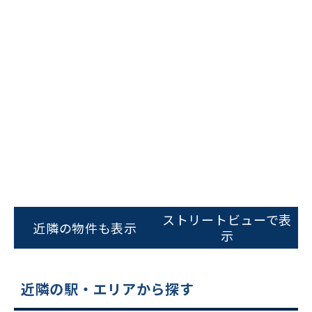
ビルコード：
172272
をお伝えいただくと
スムーズにご案内できます
ストリートビューで表
近隣の物件も表示
示
0120-620-213
平日 9:00〜18:00
近隣の駅・エリアから探す
電話でお問い合わせ