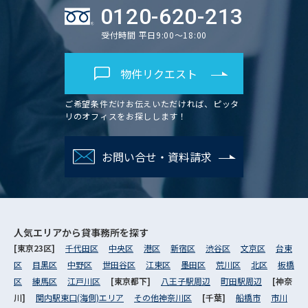
0120-620-213
受付時間 平日9:00～18:00
物件リクエスト
ご希望条件だけお伝えいただければ、ピッタ
リのオフィスをお探しします！
お問い合せ・資料請求
人気エリアから
貸事務所を探す
[東京23区]
千代田区
中央区
港区
新宿区
渋谷区
文京区
台東
区
目黒区
中野区
世田谷区
江東区
墨田区
荒川区
北区
板橋
区
練馬区
江戸川区
[東京都下]
八王子駅周辺
町田駅周辺
[神奈
川]
関内駅東口(海側)エリア
その他神奈川区
[千葉]
船橋市
市川