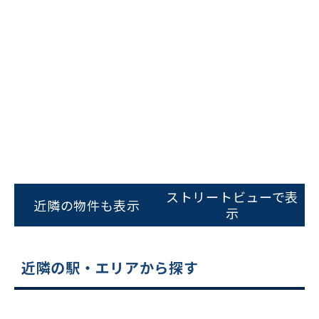
ビルコード：
172272
をお伝えいただくと
スムーズにご案内できます
ストリートビューで表
近隣の物件も表示
示
0120-620-213
平日 9:00〜18:00
近隣の駅・エリアから探す
電話でお問い合わせ