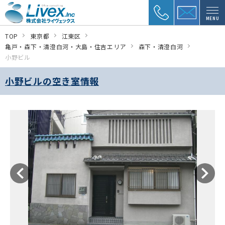
MENU
TOP
東京都
江東区
亀戸・森下・清澄白河・大島・住吉エリア
森下・清澄白河
小野ビル
小野ビルの空き室情報