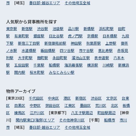
市
[埼玉]
春日部･越谷エリア
その他埼玉全域
人気駅から
貸事務所を探す
東京駅
新宿駅
渋谷駅
池袋駅
品川駅
新橋駅
浜松町駅
田町
駅
有楽町駅
銀座駅
日比谷駅
虎ノ門駅
京橋駅
日本橋駅
九段
下駅
新宿三丁目駅
新宿御苑前駅
神田駅
秋葉原駅
上野駅
御茶
ノ水駅
水道橋駅
飯田橋駅
四ツ谷駅
市ケ谷駅
恵比寿駅
赤坂見
附駅
大手町駅
麹町駅
永田町駅
溜池山王駅
表参道駅
六本木
駅
五反田駅
千葉駅
船橋駅
海浜幕張駅
横浜駅
川崎駅
新横浜
駅
関内駅
桜木町駅
みなとみらい駅
物件アーカイブ
[東京23区]
千代田区
中央区
港区
新宿区
渋谷区
文京区
台東
区
目黒区
中野区
世田谷区
江東区
墨田区
荒川区
北区
板橋
区
練馬区
江戸川区
[東京都下]
八王子駅周辺
町田駅周辺
[神奈
川]
関内駅東口(海側)エリア
その他神奈川区
[千葉]
船橋市
市川
市
[埼玉]
春日部･越谷エリア
その他埼玉全域