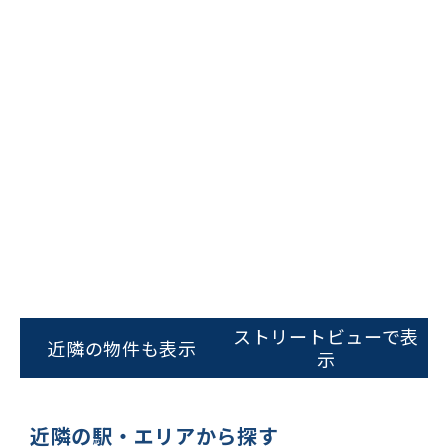
ビルコード：
172272
をお伝えいただくと
スムーズにご案内できます
ストリートビューで表
0120-620-213
近隣の物件も表示
示
平日 9:00〜18:00
近隣の駅・エリアから探す
電話でお問い合わせ