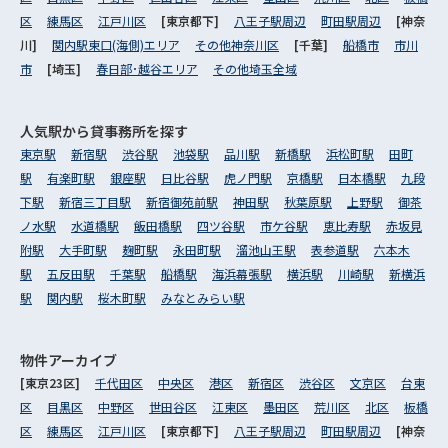
区
練馬区
江戸川区
[東京都下]
八王子駅周辺
町田駅周辺
[神奈
川]
関内駅東口(海側)エリア
その他神奈川区
[千葉]
船橋市
市川
市
[埼玉]
春日部･越谷エリア
その他埼玉全域
人気駅から
貸事務所を探す
東京駅
新宿駅
渋谷駅
池袋駅
品川駅
新橋駅
浜松町駅
田町
駅
有楽町駅
銀座駅
日比谷駅
虎ノ門駅
京橋駅
日本橋駅
九段
下駅
新宿三丁目駅
新宿御苑前駅
神田駅
秋葉原駅
上野駅
御茶
ノ水駅
水道橋駅
飯田橋駅
四ツ谷駅
市ケ谷駅
恵比寿駅
赤坂見
附駅
大手町駅
麹町駅
永田町駅
溜池山王駅
表参道駅
六本木
駅
五反田駅
千葉駅
船橋駅
海浜幕張駅
横浜駅
川崎駅
新横浜
駅
関内駅
桜木町駅
みなとみらい駅
物件アーカイブ
[東京23区]
千代田区
中央区
港区
新宿区
渋谷区
文京区
台東
区
目黒区
中野区
世田谷区
江東区
墨田区
荒川区
北区
板橋
区
練馬区
江戸川区
[東京都下]
八王子駅周辺
町田駅周辺
[神奈