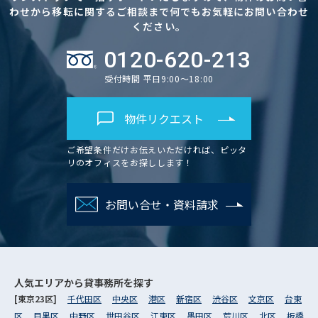
わせから移転に関するご相談まで何でもお気軽にお問い合わせ
ください。
0120-620-213
受付時間 平日9:00～18:00
物件リクエスト
ご希望条件だけお伝えいただければ、ピッタ
リのオフィスをお探しします！
お問い合せ・資料請求
人気エリアから
貸事務所を探す
[東京23区]
千代田区
中央区
港区
新宿区
渋谷区
文京区
台東
区
目黒区
中野区
世田谷区
江東区
墨田区
荒川区
北区
板橋