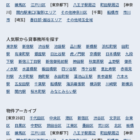
区
練馬区
江戸川区
[東京都下]
八王子駅周辺
町田駅周辺
[神奈
川]
関内駅東口(海側)エリア
その他神奈川区
[千葉]
船橋市
市川
市
[埼玉]
春日部･越谷エリア
その他埼玉全域
人気駅から
貸事務所を探す
東京駅
新宿駅
渋谷駅
池袋駅
品川駅
新橋駅
浜松町駅
田町
駅
有楽町駅
銀座駅
日比谷駅
虎ノ門駅
京橋駅
日本橋駅
九段
下駅
新宿三丁目駅
新宿御苑前駅
神田駅
秋葉原駅
上野駅
御茶
ノ水駅
水道橋駅
飯田橋駅
四ツ谷駅
市ケ谷駅
恵比寿駅
赤坂見
附駅
大手町駅
麹町駅
永田町駅
溜池山王駅
表参道駅
六本木
駅
五反田駅
千葉駅
船橋駅
海浜幕張駅
横浜駅
川崎駅
新横浜
駅
関内駅
桜木町駅
みなとみらい駅
物件アーカイブ
[東京23区]
千代田区
中央区
港区
新宿区
渋谷区
文京区
台東
区
目黒区
中野区
世田谷区
江東区
墨田区
荒川区
北区
板橋
区
練馬区
江戸川区
[東京都下]
八王子駅周辺
町田駅周辺
[神奈