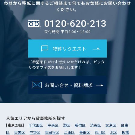
わせから移転に関するご相談まで何でもお気軽にお問い合わせ
ください。
0120-620-213
受付時間 平日9:00～18:00
物件リクエスト
ご希望条件だけお伝えいただければ、ピッタ
リのオフィスをお探しします！
お問い合せ・資料請求
人気エリアから
貸事務所を探す
[東京23区]
千代田区
中央区
港区
新宿区
渋谷区
文京区
台東
区
目黒区
中野区
世田谷区
江東区
墨田区
荒川区
北区
板橋