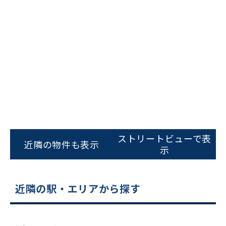
ビルコード：
172272
をお伝えいただくと
スムーズにご案内できます
0120-620-213
平日 9:00〜18:00
電話でお問い合わせ
フォームでお問い合わせ
ストリートビューで表
近隣の物件も表示
示
近隣の駅・エリアから探す